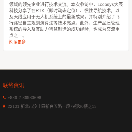
领域的领先企业进行技术交流。本次参访中，Locosys大辰
科技分享了在RTK（即时动态定位）、惯性导航技术，以
及天线应用于无人机系统上的最新成果，并特别介绍了飞
行路径自主规划演算法等技术亮点。此外，生产品质管理
系统的导入及其助力智慧制造的成功经验，也成为交流重
点之一。
阅读更多
联络资讯
+886-2-86983698
22101 新北市汐止區新台五路一段79號20樓之13