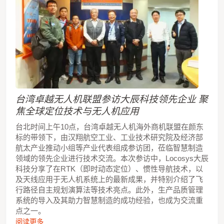
台湾卓越无人机联盟参访大辰科技领先企业 聚
焦全球定位技术与无人机应用
台北时间上午10点，台湾卓越无人机海外商机联盟在颜东
标的带领下，由汉翔航空工业、工业技术研究院及经济部
航太产业推动小组等产业代表组成参访团，莅临智慧制造
领域的领先企业进行技术交流。本次参访中，Locosys大辰
科技分享了在RTK（即时动态定位）、惯性导航技术，以
及天线应用于无人机系统上的最新成果，并特别介绍了飞
行路径自主规划演算法等技术亮点。此外，生产品质管理
系统的导入及其助力智慧制造的成功经验，也成为交流重
点之一。
阅读更多