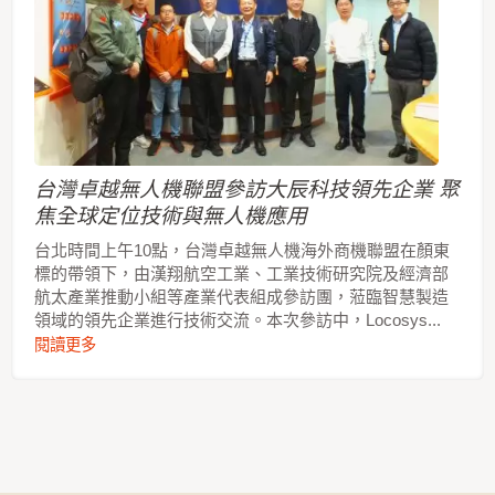
台灣卓越無人機聯盟參訪大辰科技領先企業 聚
焦全球定位技術與無人機應用
台北時間上午10點，台灣卓越無人機海外商機聯盟在顏東
標的帶領下，由漢翔航空工業、工業技術研究院及經濟部
航太產業推動小組等產業代表組成參訪團，蒞臨智慧製造
領域的領先企業進行技術交流。本次參訪中，Locosys...
閱讀更多