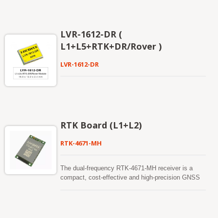
LVR-1612-DR (
L1+L5+RTK+DR/Rover )
LVR-1612-DR
RTK Board (L1+L2)
RTK-4671-MH
The dual-frequency RTK-4671-MH receiver is a
compact, cost-effective and high-precision GNSS
RTK board designed for applications requiring
centimeter level positioning accuracy. It supports
multiple constellations, including GPS, GLONASS,
BeiDou, GALILEO, QZSS and SBAS to improve