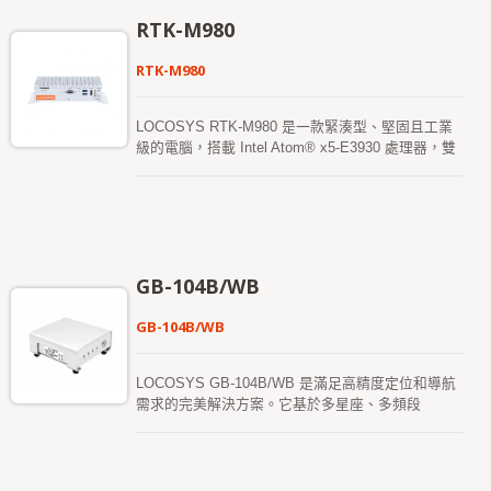
L1+L5 雙頻和多星座 RTK 定位解決方案。RTK-
RTK-M980
M300 採用全頻 4G-LTE 通訊板，支持全球 LTE、
UMTS/HSPA+ 以及 GSM/GPRS/EDGE 覆蓋。它提
RTK-M980
供 10/100/1000Mbps 以太網數據和語音連接。配備
外部 SIM 插槽，方便用戶插入 SIM 卡。RTK-M300
預裝 Win10（或 Linux）操作系統，適用於
LOCOSYS RTK-M980 是一款緊湊型、堅固且工業
LOCOSYS Firebird 應用軟件，提供用戶友好的圖形
級的電腦，搭載 Intel Atom® x5-E3930 處理器，雙
操作界面，無論是作為“基站”管理還是“流動站”使
核基準時鐘 1.3GHz（可提升至 1.8GHz），鋁製上
用。 由於其無風扇緊湊設計，通過 (-30 ~ +70 度)
殼配以薄鋼板設計，專為嚴苛環境或需要無噪音的
高低溫測試認證，以及 (MIL-STD-810) 軍用標準振
Ad-hoc 網絡環境而設計。 LOCOSYS RTK-M980 配
動測試，提供快速且便捷的安裝。它特別適用於空間
備先進的 RTK（即時動態定位）接收器，支持全球
有限的 RTK 基站，能夠安裝電腦系統，並且不會妥
GPS/GLONASS/北斗/GALILEO/QZSS 衛星，
協空間以犧牲其功能。無論作為 RTK 基站還是 RTK
L1+L2+L5 雙頻和多星座 RTK 定位解決方案。RTK-
GB-104B/WB
流動站，都非常快速且方便安裝和使用。RTK-M300
M980 採用全頻 4G-LTE 通訊板，支持全球 LTE、
保留了靈活性，可滿足遠程監測或測量應用的不同需
UMTS/HSPA+ 以及 GSM/GPRS/EDGE 覆蓋。它提
GB-104B/WB
求。
供 10/100/1000Mbps 以太網數據和語音連接。配備
外部 SIM 插槽，方便用戶插入 SIM 卡。RTK-M980
預裝 Win10（或 Linux）操作系統，適用於
LOCOSYS GB-104B/WB 是滿足高精度定位和導航
LOCOSYS Firebird 應用軟件，提供用戶友好的圖形
需求的完美解決方案。它基於多星座、多頻段
操作界面，無論是作為“基站”管理還是“流動站”使
（L1/L2/L5）。 該衛星定位接收器具備 RTK（即時
用。 由於其無風扇緊湊設計，通過 (-30 ~ +70 度)
動態定位）功能，能夠接收來自全球導航衛星系統
高低溫測試認證，以及 (MIL-STD-810) 軍用標準振
（GNSS）的常規信號，同時結合獨立的校正數據
動測試，提供快速且便捷的安裝。它特別適用於空間
流，以實現更高的定位精度。 GB-104B/WB 支援