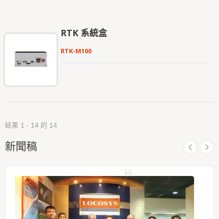
實現更高的定位精度。 GB-104B 支援 1408 個超級
通道，並內建自適應抗干擾技術。 RTK 定位精度
（RMS）為：水平 0.8 公分 + 1ppm，垂直 1.5 公分
RTK 系統盒
+ 1ppm。 GB-10WB 產品通過了嚴格的 MIL-STD
810H 振動測試。
RTK-M100
結果 1 - 14 的 14
新聞稿