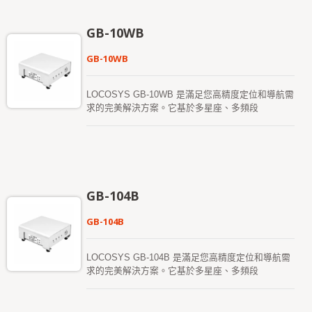
有限的 RTK 基站，能夠安裝電腦系統，並且不會妥
1408 個超級通道，並內建自適應抗干擾技術。 RTK
協空間以犧牲其功能。無論作為 RTK 基站還是 RTK
的定位精度（RMS）為：水平 0.8 公分 + 1ppm，垂
GB-10WB
流動站，都非常快速且方便安裝和使用。RTK-M980
直 1.5 公分 + 1ppm。 GB-10XX 產品通過了嚴格的
保留了靈活性，可滿足遠程監測或測量應用的不同需
MIL-STD 810H 振動測試。
GB-10WB
求。
LOCOSYS GB-10WB 是滿足您高精度定位和導航需
求的完美解決方案。它基於多星座、多頻段
（L1/L2/L5）。 該衛星定位接收器具備 RTK（即時
動態定位）功能，能夠接收來自全球導航衛星系統
（GNSS）的常規信號，並結合單獨的校正數據流，
實現更高的定位精度。 GB-10WB 支援 1408 個超級
通道，並內建自適應抗干擾技術。 RTK 定位精度
（RMS）為：水平 0.8 公分 + 1ppm，垂直 1.5 公分
GB-104B
+ 1ppm。 GB-10WB 產品通過了嚴格的 MIL-STD
810H 振動測試。
GB-104B
LOCOSYS GB-104B 是滿足您高精度定位和導航需
求的完美解決方案。它基於多星座、多頻段
（L1/L2/L5）。 該衛星定位接收器具備 RTK（即時
動態定位）功能，能夠接收來自全球導航衛星系統
（GNSS）的常規信號，並結合單獨的校正數據流，