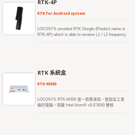
RTK-4P
線，輕鬆與任何 Android 智能手機或平板連接，適用
於河道探索、收集航點、建築工地測繪系統、高速公
RTK for Android system
路測繪、管線測繪及其他地理測繪系統。 此外，
LOCOSYS 提供獨特的 "Firebird_P" 應用程式，擁
有使用者友好的操作介面，使用者可輕鬆將設備設定
LOCOSYS unveiled RTK Dongle (Product name is
為「基站模式」或「流動站模式」。這是一款極為方
RTK-4P) which is able to receive L1 / L2 frequency
便的產品。其強大的兼容性，通過靈活的 USB 介
and equipped with a multi-frequency Helix antenna,
面，能迅速在 Android 系統上安裝，並實現公分級的
The positioning accuracy specification is "cm level"
RTK 定位。
which is directly connected to the Smart Phone's
USB Type-C and allow the smart phone to be
immediately upgraded and aimed to high-precision
(RTK) applications which can be used for
RTK 系統盒
geographic mapping、earth-rock surveying、
agricultural surveying、cadastral surveying and
RTK-M300
other purposes.
LOCOSYS RTK-M300 是一款緊湊型、堅固且工業
級的電腦，搭載 Intel Atom® x5-E3930 雙核
1.3GHz 處理器（可提升至 1.8GHz），鋁製上殼配
以薄鋼板設計，專為嚴苛環境或需要無噪音的 Ad-
hoc 網絡環境而設計。 LOCOSYS RTK-M300 配備
先進的 RTK（即時動態定位）接收器，支持全球
GPS、Glonass、北斗、Galileo 和 QZSS 衛星，