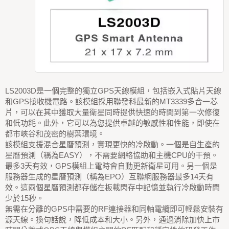
LS2003D是一個完整的獨立GPS天線模組，包括嵌入式貼片天線
和GPS接收機電路。該模組採用聯發科最新的MT3339多合一芯
片，可以在其中獲取大量衛星同時提供快速的時間到第一次修復
和低功耗。此外，它可以為您提供卓越的敏感性和性能，即使在
都市峽谷和茂密的樹葉環境。
該模組支援混合星曆預測，實現更快的冷啟動。一個是自生產的
星曆預測（稱為EASY），不需要網絡協助和主機CPU的干預。
最多3天有效，GPS模組上電時會自動更新衛星可用。另一個是
服務器生成的星曆預測（稱為EPO）互聯網服務器最多14天有
效。這兩個星曆預測都存儲在板載閃存中記憶並執行冷啟動時間
少於15秒。
無需在分離的GPS中需要的RF連接器和同軸電纜即可輕鬆安裝有
源天線。換句話說，降低成本和大小。另外，通過消除加快上市