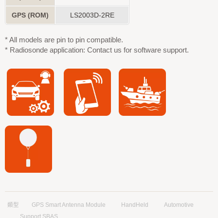
GPS (ROM)
LS2003D-2RE
* All models are pin to pin compatible.
* Radiosonde application: Contact us for software support.
類型
GPS Smart Antenna Module
HandHeld
Automotive
Support SBAS