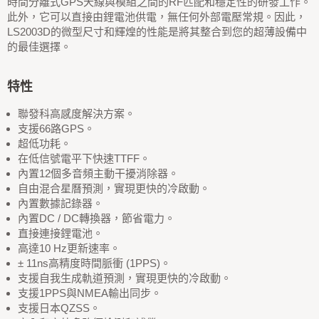
時間分離式GPS天線與模組之間的RF匹配和穩定性的研發工作。
此外，它可以直接由鋰電池供電，無任何外部電壓常規。因此，
LS2003D的微型尺寸和輝煌的性能是將其整合到您的超薄設備中
的最佳選擇。
特性
聯發科高感度解決方案。
支援66路GPS。
超低功耗。
在低信號電平下快速TTFF。
內置12個多音頻主動干擾消除器。
自由混合星曆預測，實現更快的冷啟動。
內置數據記錄器。
內置DC / DC轉換器，節省電力。
直接連接鋰電池。
高達10 Hz更新速率。
± 11ns高精度時間脈衝 (1PPS)。
支援自我生成軌道預測，實現更快的冷啟動。
支援1PPS與NMEA輸出同步。
支援日本QZSS。