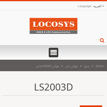
العربية
Home
منتج
هوائي ذكي
هوائي GNSS الذكي
LS2003D