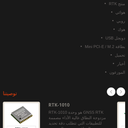
منتج RTK
هوائي
روبي
هوك
دونجل USB
بطاقة Mini PCI-E / M.2
تحميل
أخبار
الموزعون
توصيتنا
RTK-1010
RTK-1010 هو وحدة GNSS RTK
مزدوجة النطاق عالية الأداء مصممة
للتطبيقات التي تتطلب دقة تحديد