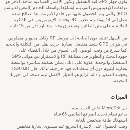
يكون جهاز GPS قيد التشغيل وتكون الأقمار الصناعية متاحة. الآخر هو
توقعات الإيفيميريس التي يتم إنشاؤها بواسطة الخادم (المعروفة باسم
EPO) والتي يتم الحصول عليها من خادم الإنترنت. هذا صالح لمدة
تصل إلى 14 يومًا. يتم تخزين كلا توقعات الإيفيميريس في الذاكرة
الفلاشية على متن الطائرة وتستغرق وقت بدء بارد أقل من 15 ثانية.
من السهل تثبيته دون الحاجة إلى موصل RF وكابل محوري مطلوبين
في هوائي GPS نشط منفصل. بعبارة أخرى، يقلل من التكلفة والحجم.
كما يسرع من وقت الوصول إلى السوق من خلال القضاء على
جهود البحث والتطوير في مطابقة RF والاستقرار بين هوائي GPS
المنفصل والوحدة. علاوة على ذلك، يمكن تشغيله مباشرة بواسطة
بطارية ليثيوم دون أي منظمات جهد خارجية. لذلك، فإن LS2003D
بحجمه الصغير وأدائه الرائع هو الخيار الأفضل ليتم دمجه في أجهزتك
النحيفة.
الميزات
حل MediaTek عالي الحساسية.
يدعم نظام تحديد المواقع العالمي 66 قناة.
استهلاك طاقة منخفض للغاية.
وقت الحصول على الإشارة السريع عند مستوى إشارة منخفض.