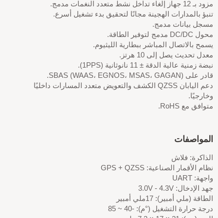
مزود بـ 12 جهاز إلغاء تداخل نشط متعدد النغمات مدمج.
تنبؤ بالمدارات الهجينة مجانًا لتحقيق بدء تشغيل أسرع.
مسجل بيانات مدمج.
محول DC/DC مدمج لتوفير الطاقة.
يسمح بالاتصال المباشر ببطارية الليثيوم.
معدل تحديث يصل إلى 10 هرتز.
نبضة زمنية عالية الدقة ± 11 نانوثانية (1PPS).
قادر على SBAS (WAAS، EGNOS، MSAS، GAGAN).
دعم اليابان QZSS الكشف والتعويض متعدد المسارات داخليًا
وخارجيًا.
متوافق مع RoHS.
المواصفات
الذاكرة: فلاش
نظام الأقمار الصناعية: GPS + QZSS
واجهة: UART
جهد الإدخال: 3.0V - 4.3V
الطاقة (ملي أمبير): 17ملي أمبير
درجة حرارة التشغيل (°م): -40 ~ 85