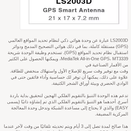
LS2003D عبارة عن وحدة هوائي ذكي لنظام تحديد المواقع العالمي
(GPS) مستقلة كاملة، بما في ذلك هوائي التصحيح المدمج ودوائر
استقبال نظام تحديد المواقع (GPS). تستخدم وظيفة الوحدة شريحة
MediaTek All-in-One GPS، MT3339، ويمكنها الحصول على الكثير
من الأقمار الصناعية في
وقت مع توفير وقت سريع للإصلاح الأول واستهلاك منخفض للطاقة.
علاوة على ذلك، يمكنها أن توفر لك حساسية وأداء فائقين حتى في
الوادي الحضري وبيئة أوراق الشجر الكثيفة.
تدعم هذه الوحدة التنبؤ بالتقويم الفلكي الهجين لتحقيق بداية باردة
أسرع. أحدهما هو التنبؤ بالتقويم الفلكي الذي تم إنشاؤه ذاتيًا (يسمى
EASY) والذي لا يحتاج إلى مساعدة الشبكة وتدخل وحدة المعالجة
المركزية المضيفة.
هذا صالح لمدة تصل إلى 3 أيام ويتم تحديثه تلقائيًا من وقت لآخر عندما