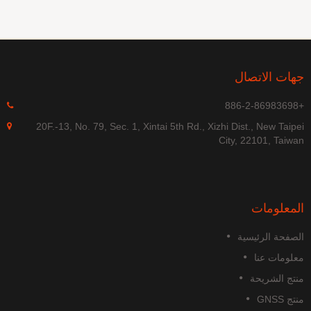
جهات الاتصال
+886-2-86983698
20F.-13, No. 79, Sec. 1, Xintai 5th Rd., Xizhi Dist., New Taipei
City, 22101, Taiwan
المعلومات
الصفحة الرئيسية
معلومات عنا
منتج الشريحة
منتج GNSS