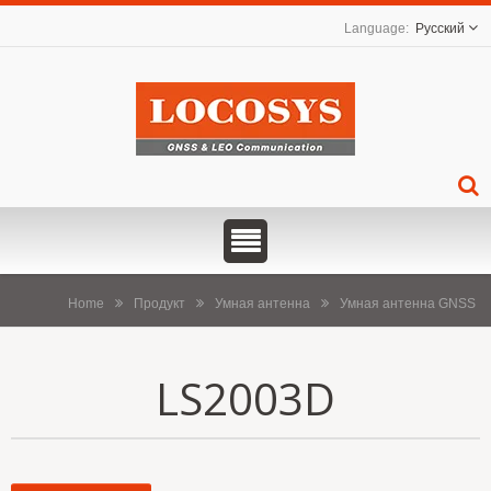
Русский
Home
Продукт
Умная антенна
Умная антенна GNSS
LS2003D