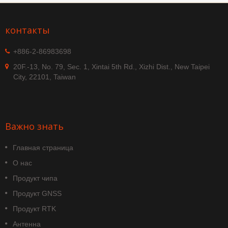
контакты
+886-2-86983698
20F.-13, No. 79, Sec. 1, Xintai 5th Rd., Xizhi Dist., New Taipei
City, 22101, Taiwan
Важно знать
Главная страница
О нас
Продукт чипа
Продукт GNSS
Продукт RTK
Антенна