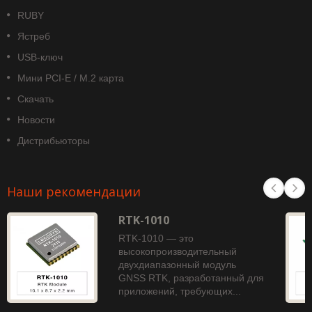
RUBY
Ястреб
USB-ключ
Мини PCI-E / M.2 карта
Скачать
Новости
Дистрибьюторы
Наши рекомендации
RTK-1010
RTK-1010 — это
высокопроизводительный
двухдиапазонный модуль
GNSS RTK, разработанный для
приложений, требующих...