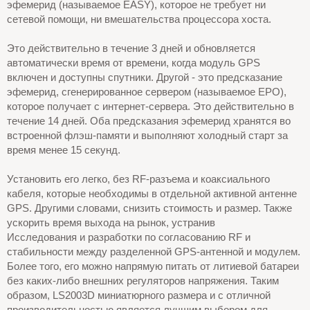
эфемерид (называемое EASY), которое не требует ни
сетевой помощи, ни вмешательства процессора хоста.
Это действительно в течение 3 дней и обновляется
автоматически время от времени, когда модуль GPS
включен и доступны спутники. Другой - это предсказание
эфемерид, сгенерированное сервером (называемое EPO),
которое получает с интернет-сервера. Это действительно в
течение 14 дней. Оба предсказания эфемерид хранятся во
встроенной флэш-памяти и выполняют холодный старт за
время менее 15 секунд.
Установить его легко, без RF-разъема и коаксиального
кабеля, которые необходимы в отдельной активной антенне
GPS. Другими словами, снизить стоимость и размер. Также
ускорить время выхода на рынок, устранив
Исследования и разработки по согласованию RF и
стабильности между разделенной GPS-антенной и модулем.
Более того, его можно напрямую питать от литиевой батареи
без каких-либо внешних регуляторов напряжения. Таким
образом, LS2003D миниатюрного размера и с отличной
производительностью является лучшим выбором для