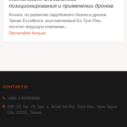
позиционирования и применении дронов.
Альянс по развитию зарубежного бизнеса дронов
Taiwan Excellence, возглавляемый Ен Тунг-Пяо,
посетил ведущую компанию...
Прочитайте больше
контакты
+886-2-86983698
20F.-13, No. 79, Sec. 1, Xintai 5th Rd., Xizhi Dist., New Taipei
City, 22101, Taiwan