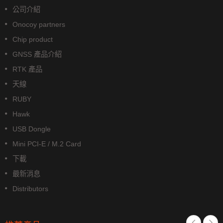
公司介紹
Onocoy partners
Chip product
GNSS 產品介紹
RTK 產品
天線
RUBY
Hawk
USB Dongle
Mini PCI-E / M.2 Card
下載
最新消息
Distributors