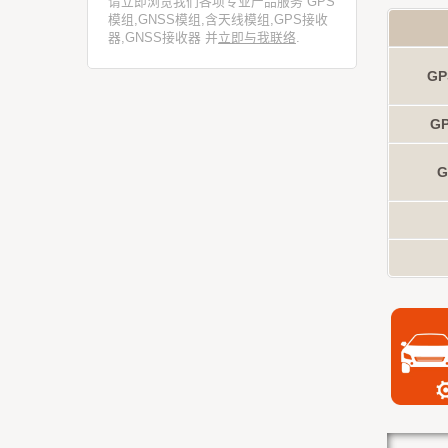
请立即浏览我们各项专业产品服务 GPS
模组,GNSS模组,含天线模组,GPS接收
器,GNSS接收器 并
立即与我联络
.
GP
GP
G