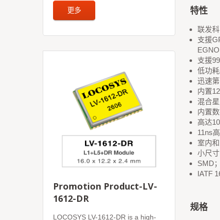
特性
更多
联发科
支援GP
EGNO
支援9
低功耗
迅速第
内置1
混合星
内置数
高达1
11ns
室内和
小尺寸16
SMD
IATF 
Promotion Product-LV-
1612-DR
规格
LOCOSYS LV-1612-DR is a high-