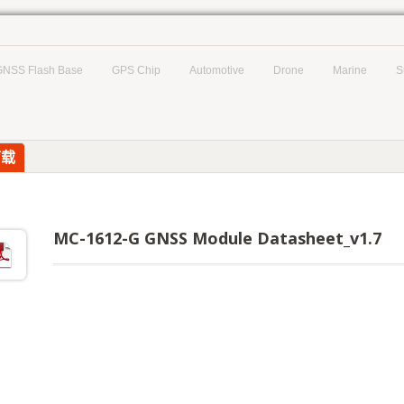
GNSS Flash Base
GPS Chip
Automotive
Drone
Marine
S
下载
MC-1612-G GNSS Module Datasheet_v1.7