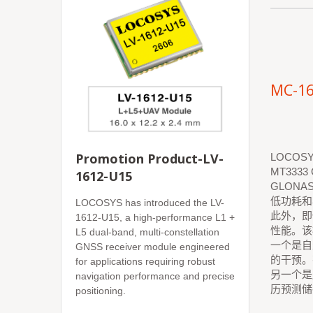
MC-16
Promotion Product-LV-
LOCOS
MT33
1612-U15
GLONA
低功耗和
LOCOSYS has introduced the LV-
此外，即
1612-U15, a high-performance L1 +
性能。该
L5 dual-band, multi-constellation
一个是自
GNSS receiver module engineered
的干预。
for applications requiring robust
另一个是
navigation performance and precise
历预测储
positioning.