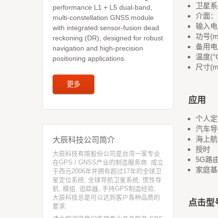
卫星系统
performance L1 + L5 dual-band,
介面：
multi-constellation GNSS module
输入电压(
with integrated sensor-fusion dead
功号(m
reckoning (DR), designed for robust
备用电池
navigation and high-precision
温度(°C
positioning applications.
尺寸(mm
更多
应用
个人定
汽车导
大辰科技公司简介
海上航
授时
大辰科技有限股份公司是台湾一家专业
5G路
在GPS / GNSS产业的制造服务商. 成立
家庭基
于西元2006年并拥有超过17年的全球卫
星定位系统, 全球导航卫星系统, 惯性导
航, 模组, 追踪器, 手持GPS制造经验,
大辰科技总是可以达到客户各种品质的
点击型
要求.