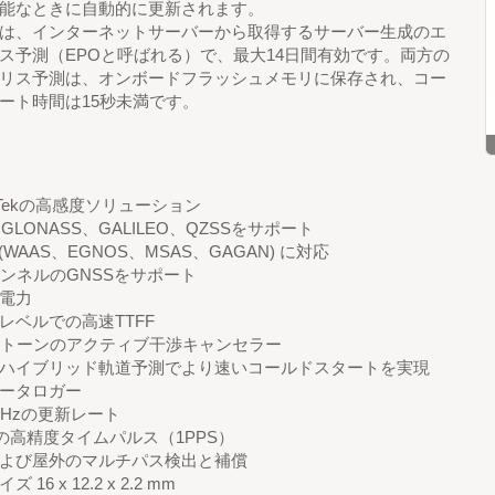
能なときに自動的に更新されます。
は、インターネットサーバーから取得するサーバー生成のエ
ス予測（EPOと呼ばれる）で、最大14日間有効です。両方の
リス予測は、オンボードフラッシュメモリに保存され、コー
ート時間は15秒未満です。
iaTekの高感度ソリューション
GLONASS、GALILEO、QZSSをサポート
 (WAAS、EGNOS、MSAS、GAGAN) に対応
ャンネルのGNSSをサポート
電力
レベルでの高速TTFF
2トーンのアクティブ干渉キャンセラー
ハイブリッド軌道予測でより速いコールドスタートを実現
ータロガー
0Hzの更新レート
nsの高精度タイムパルス（1PPS）
よび屋外のマルチパス検出と補償
 16 x 12.2 x 2.2 mm