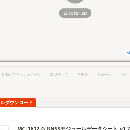
GNSS フラッシュベース
GPS チップ
自動車
ドローン
海洋
イルダウンロード
MC-1612-G GNSSモジュールデータシート_v1.7