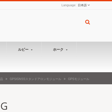
日本語
ルビー
ホーク
品
GPS/GNSSスタンドアロンモジュール
GPSモジュール
-G