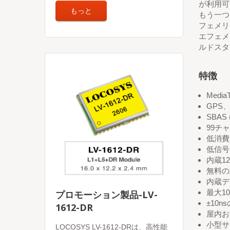
が利用可
もっと
もう一つ
フェメリ
エフェメ
ルドスタ
特徴
Med
GPS、
SBAS
99チ
低消費
低信号
内蔵1
無料の
内蔵デ
最大1
プロモーション製品-LV-
±10
1612-DR
屋内お
小型サイズ
LOCOSYS LV-1612-DRは、高性能