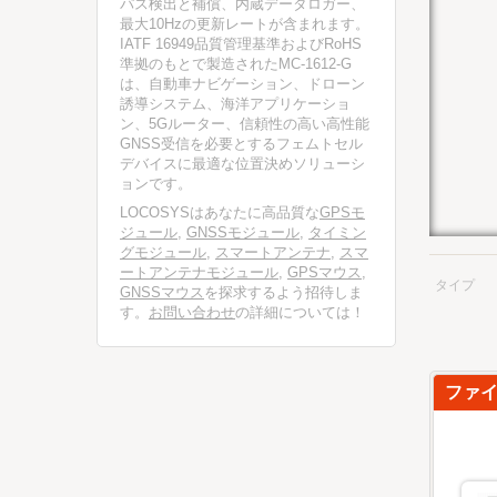
パス検出と補償、内蔵データロガー、
最大10Hzの更新レートが含まれます。
IATF 16949品質管理基準およびRoHS
準拠のもとで製造されたMC-1612-G
は、自動車ナビゲーション、ドローン
誘導システム、海洋アプリケーショ
ン、5Gルーター、信頼性の高い高性能
GNSS受信を必要とするフェムトセル
デバイスに最適な位置決めソリューシ
ョンです。
LOCOSYSはあなたに高品質な
GPSモ
ジュール
,
GNSSモジュール
,
タイミン
グモジュール
,
スマートアンテナ
,
スマ
ートアンテナモジュール
,
GPSマウス
,
タイプ
GNSSマウス
を探求するよう招待しま
す。
お問い合わせ
の詳細については！
ファ