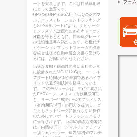
フェム
ートを実現します。これは自動車用途
にとって重要です。
GPS/GLONASS/GALILEO/QZSSのマ
ルチコンステレーショントラッキング
とSBASサポートにより、ナビゲーシ
ョンシステムは優れた都市キャニオン
性能を得るとともに、自動車グレード
の信頼性基準を満たします。次世代ナ
ビゲーションプラットフォームの詳細
な統合仕様と自動車適合文書を受け取
るには、お問い合わせください。
迅速な展開と信頼性の高い運用のため
に設計されたMC-1612-Gは、コールド
スタート時間が15秒未満であるハイブ
リッド軌道予測技術を搭載していま
す。 このモジュールは、自己生成され
たEASYエフェメリス（有効期限3日）
と、サーバー生成のEPOエフェメリス
（有効期限14日）の両方を提供し、ど
ちらもネットワークに依存しない操作
のためにオンボードフラッシュメモリ
に保存されます。 追加の高度な機能に
は、内蔵の12トーンマルチアクティブ
干渉キャンセラー、屋内/屋外のマルチ