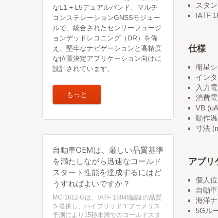
スタン
なL1 + L5デュアルバンド、マルチ
IATF
コンステレーションGNSSモジュー
ルで、統合されたセンサーフュージ
ョンデッドレコニング（DR）を備
仕様
え、堅牢なナビゲーションと高精度
な位置決定アプリケーション向けに
衛星シス
設計されています。
インタ
入力電圧:
もっと
消費電力
VB (uA
動作温度 
寸法 (mm
自動車OEMは、厳しい品質基準
アプリ
を満たしながら迅速なコールド
スタート性能を達成するにはど
個人位
うすればよいですか？
自動車
MC-1612-Gは、IATF 16949認証の品質
海洋ナ
を提供し、ハイブリッドエフェメリス
5Gル
予測により15秒未満でのコールドスタ