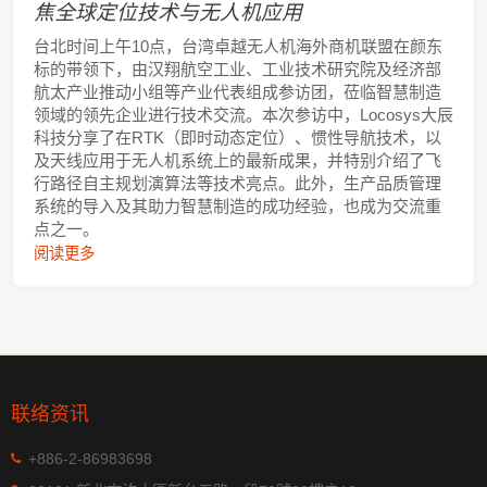
焦全球定位技术与无人机应用
台北时间上午10点，台湾卓越无人机海外商机联盟在颜东
标的带领下，由汉翔航空工业、工业技术研究院及经济部
航太产业推动小组等产业代表组成参访团，莅临智慧制造
领域的领先企业进行技术交流。本次参访中，Locosys大辰
科技分享了在RTK（即时动态定位）、惯性导航技术，以
及天线应用于无人机系统上的最新成果，并特别介绍了飞
行路径自主规划演算法等技术亮点。此外，生产品质管理
系统的导入及其助力智慧制造的成功经验，也成为交流重
点之一。
阅读更多
联络资讯
+886-2-86983698