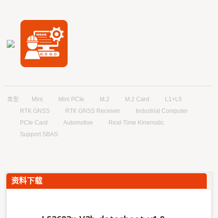
类型
Mini
Mini PCIe
M.2
M.2 Card
L1+L5
RTK GNSS
RTK GNSS Receiver
Industrial Computer
PCIe Card
Automotive
Real-Time Kinematic
Support SBAS
资料下载