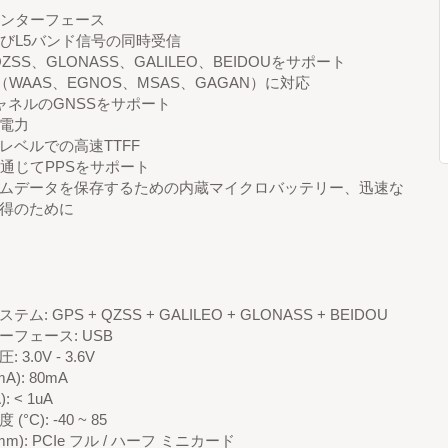
インターフェース
よびL5バンド信号の同時受信
QZSS、GLONASS、GALILEO、BEIDOUをサポート
S（WAAS、EGNOS、MSAS、GAGAN）に対応
チャネルのGNSSをサポート
電力
レベルでの高速TTFF
を通じてPPSをサポート
ムデータを保存するための内蔵マイクロバッテリー、迅速な
得のために
テム: GPS + QZSS + GALILEO + GLONASS + BEIDOU
ーフェース: USB
 3.0V - 3.6V
A): 80mA
): < 1uA
(°C): -40 ~ 85
mm): PCIe フル / ハーフ ミニカード