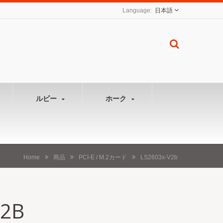
日本語
ルビー
ホーク
Home
商品
PCI-E / M.2カード
LS2603x-V2b
V2B