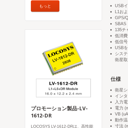
もっと
USB
L1お
GPS/
SBA
135
低消費
低信号
USB
システ
衛星取
仕様
衛星シス
インタ
入力電圧:
プロモーション製品-LV-
電力 (m
VB (uA
1612-DR
動作温度 
寸法 (
LOCOSYS LV-1612-DRは、高性能