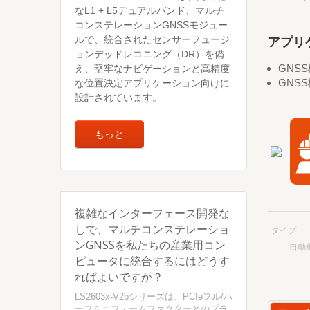
なL1 + L5デュアルバンド、マルチ
コンステレーションGNSSモジュー
アプリ
ルで、統合されたセンサーフュージ
ョンデッドレコニング（DR）を備
GNS
え、堅牢なナビゲーションと高精度
GNS
な位置決定アプリケーション向けに
設計されています。
もっと
複雑なインターフェース開発な
しで、マルチコンステレーショ
タイプ
ンGNSSを私たちの産業用コン
自動
ピュータに統合するにはどうす
ればよいですか？
LS2603x-V2bシリーズは、PCIeフル/ハ
ーフミニフォームファクターとのプラ