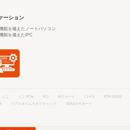
ケーション
S機能を備えたノートパソコン
S機能を備えたIPC
ミニ
ミニ PCIe
M.2
M.2 カード
L1+L5
RTK GNSS
車
リアルタイムキネマティック
SBASのサポート