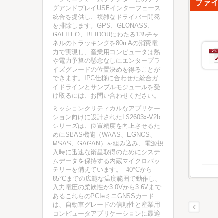
ファ
グアンドプレイUSBインターフェース
統合を提供し、複雑なドライバー開発
を排除します。GPS、GLONASS、
GALILEO、BEIDOUにわたる135チャ
ネルのトラッキングを80mAの消費電
力で実現し、産業用コンピュータは熱
や電力予算の懸念なしにエンタープラ
イズグレードの位置決めを得ることが
できます。IPC仕様に合わせた統合ガ
イドラインとサンプルモジュールを受
け取るには、お問い合わせください。
ミッションクリティカルなアプリケー
ション向けに設計されたLS2603x-V2b
シリーズは、位置精度を向上させるた
めにSBAS機能（WAAS、EGNOS、
MSAS、GAGAN）を組み込み、電源投
入時に迅速な衛星取得のためにシステ
ムデータを保持する内蔵マイクロバッ
テリーを備えています。 -40°Cから
85°Cまでの広範な温度範囲で動作し、
入力電圧の柔軟性が3.0Vから3.6Vまで
あるこれらのPCIeミニGNSSカード
は、自動車グレードの信頼性と産業用
コンピュータアプリケーションに最適