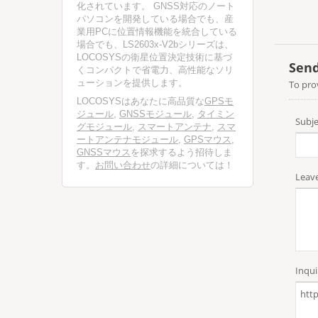
化されています。 GNSS対応のノート
パソコンを開発している場合でも、産
業用PCに位置情報機能を統合している
場合でも、LS2603x-V2bシリーズは、
LOCOSYSの衛星位置決定技術に基づ
くコンパクトで省電力、高性能なソリ
ューションを提供します。
LOCOSYSはあなたに高品質な
GPSモ
ジュール
,
GNSSモジュール
,
タイミン
グモジュール
,
スマートアンテナ
,
スマ
ートアンテナモジュール
,
GPSマウス
,
GNSSマウス
を探求するよう招待しま
す。
お問い合わせ
の詳細については！