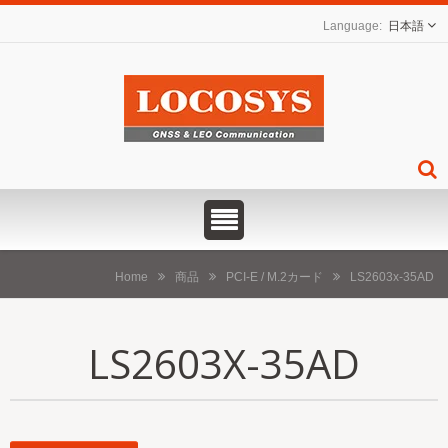
日本語
Home
商品
PCI-E / M.2カード
LS2603x-35AD
LS2603X-35AD