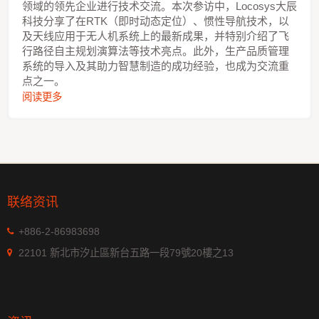
领域的领先企业进行技术交流。本次参访中，Locosys大辰
科技分享了在RTK（即时动态定位）、惯性导航技术，以
及天线应用于无人机系统上的最新成果，并特别介绍了飞
行路径自主规划演算法等技术亮点。此外，生产品质管理
系统的导入及其助力智慧制造的成功经验，也成为交流重
点之一。
阅读更多
联络资讯
+886-2-86983698
22101 新北市汐止區新台五路一段79號20樓之13