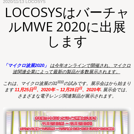
2020/11/13
LOCOSYS
LOCOSYSはバーチャ
ルMWE 2020に出展
します
「マイクロ波展2020」
は今年オンラインで開催され、マイクロ
波関連企業によって最新の製品が多数展示されます。
回目
これは、マイクロ波展の31
の試みです。展示会はから始まり
日
日
ます
11月25日
、2020年 ~ 12月28日
、2020年
.
展示会では、
さまざまな電子レンジ関連製品が展示されます。