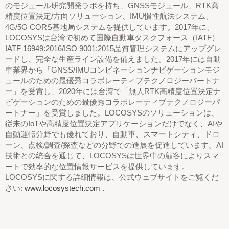
のモジュール研究開発ラボを持ち、GNSSモジュール、RTK高
精度位置決定/方向ソリューション、IMU慣性航法システム、
4G/5G CORS基地局システムを提供しています。2017年に、
LOCOSYSは台湾で初めて国際自動車タスクフォース（IATF）
IATF 16949:2016/ISO 9001:2015品質管理システムにアップグレ
ードし、完全な生産ライン設備を備えました。2017年には自動
車業界から「GNSS/IMUコンビネーションナビゲーションモジ
ュールのための最優秀コラボレーティブテクノロジーパートナ
ー」を受賞し、2020年には台湾で「無人RTK高精度位置決定ナ
ビゲーションのための最優秀コラボレーティブテクノロジーパ
ートナー」を受賞しました。LOCOSYSのソリューションは、
従来のIoTや高精度位置決定アプリケーションだけでなく、AIや
自動運転分野でも優れており、自動車、スマートシティ、ドロ
ーン、点検/調査/探査などの分野での進展を促進しています。AI
技術との統合を通じて、LOCOSYSは世界中の顧客によりスマ
ートで効率的な位置情報サービスを提供しています。
LOCOSYSに関する詳細情報は、公式ウェブサイトをご覧くだ
さい:
www.locosystech.com .