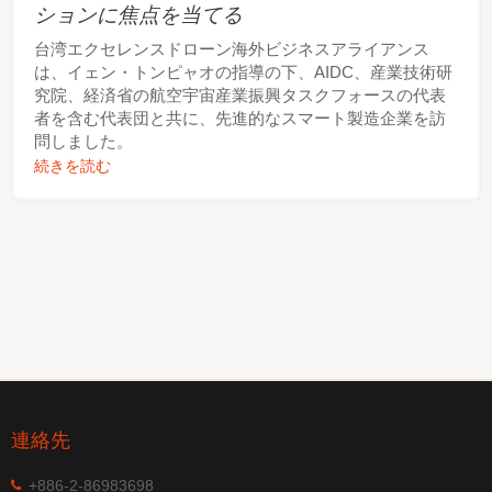
ションに焦点を当てる
台湾エクセレンスドローン海外ビジネスアライアンス
は、イェン・トンピャオの指導の下、AIDC、産業技術研
究院、経済省の航空宇宙産業振興タスクフォースの代表
者を含む代表団と共に、先進的なスマート製造企業を訪
問しました。
続きを読む
連絡先
+886-2-86983698