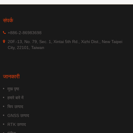
संपर्क
+886-2-86983698
20F.-13, No. 79, Sec. 1, Xintai 5th Rd., Xizhi Dist., New Taipei
City, 22101, Taiwan
जानकारी
मुख पृष्ठ
हमारे बारे में
चिप उत्पाद
GNSS उत्पाद
RTK उत्पाद