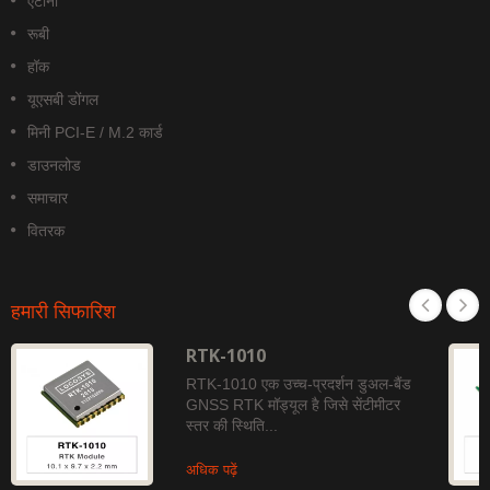
एंटीना
रूबी
हॉक
यूएसबी डोंगल
मिनी PCI-E / M.2 कार्ड
डाउनलोड
समाचार
वितरक
हमारी सिफारिश
RTK-1010
RTK-1010 एक उच्च-प्रदर्शन डुअल-बैंड
GNSS RTK मॉड्यूल है जिसे सेंटीमीटर
स्तर की स्थिति...
अधिक पढ़ें