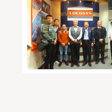
Module,
f der