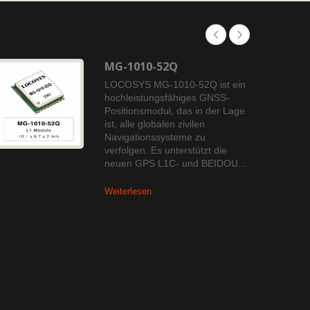
MG-1010-52Q
LOCOSYS MG-1010-52Q ist ein
hochleistungsfähiges GNSS-
Positionsmodul, das in der Lage
ist, alle globalen zivilen
Navigationssysteme zu
verfolgen. Es unterstützt die
neuen GPS L1C- und BEIDOU...
Weiterlesen