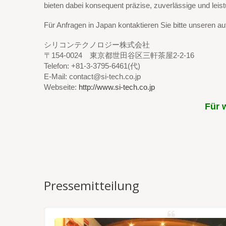
bieten dabei konsequent präzise, zuverlässige und leis
Für Anfragen in Japan kontaktieren Sie bitte unseren aut
シリコンテクノロジー株式会社
〒154-0024 東京都世田谷区三軒茶屋2-2-16
Telefon: +81-3-3795-6461(代)
E-Mail: contact@si-tech.co.jp
Webseite:
http://www.si-tech.co.jp
Für 
Pressemitteilung
NSS/RTK