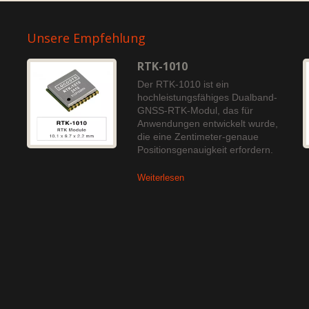
Unsere Empfehlung
RTK-1010
Der RTK-1010 ist ein
hochleistungsfähiges Dualband-
GNSS-RTK-Modul, das für
Anwendungen entwickelt wurde,
die eine Zentimeter-genaue
Positionsgenauigkeit erfordern.
Weiterlesen