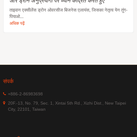
और ड्रोन अनुप्रयोगों पर ध्यान केंद्रित करते हुए
ताइवान एक्सीलेंस ड्रोन ओवरसीज बिजनेस एलायंस, जिसका नेतृत्व येन तुंग-
पियाओ...
अधिक पढ़ें
संपर्क
+886-2-86983698
20F.-13, No. 79, Sec. 1, Xintai 5th Rd., Xizhi Dist., New Taipei
City, 22101, Taiwan