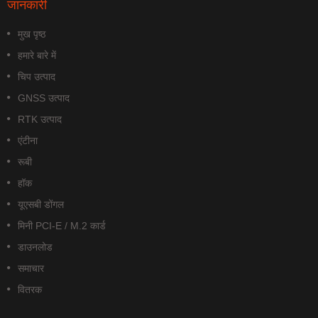
जानकारी
मुख पृष्ठ
हमारे बारे में
चिप उत्पाद
GNSS उत्पाद
RTK उत्पाद
एंटीना
रूबी
हॉक
यूएसबी डोंगल
मिनी PCI-E / M.2 कार्ड
डाउनलोड
समाचार
वितरक