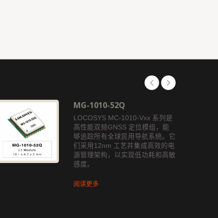
MG-1010-52Q
LOCOSYS MC-1010-Vxx 系列是
高性能双频GNSS 定位模组，能
够追踪所有全球民用导航系统。它
们采用12nm 工艺并集成高效的电
源管理架构，以实现低功耗和高敏
感度。
阅读更多