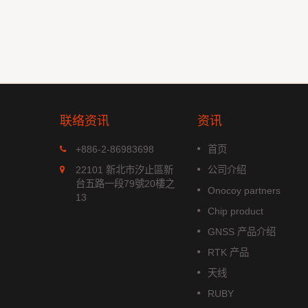
联络资讯
资讯
MGS-1513-52Q
+886-2-86983698
首页
xx 系列是
MGS-1513-52Q 是一款完整的
22101 新北市汐止區新
公司介绍
模组，能
立多频GNSS 智能天线模组，包
台五路一段79號20樓之
Onocoy partners
航系统。它
含嵌入式贴片天线和基于Airoha
13
成高效的电
AG3352Q 平台的GNSS 接收电
Chip product
功耗和高敏
路。
GNSS 产品介绍
阅读更多
RTK 产品
天线
RUBY