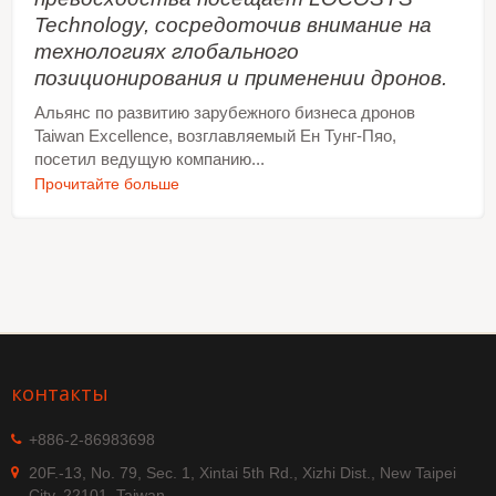
Technology, сосредоточив внимание на
технологиях глобального
позиционирования и применении дронов.
Альянс по развитию зарубежного бизнеса дронов
Taiwan Excellence, возглавляемый Ен Тунг-Пяо,
посетил ведущую компанию...
Прочитайте больше
контакты
+886-2-86983698
20F.-13, No. 79, Sec. 1, Xintai 5th Rd., Xizhi Dist., New Taipei
City, 22101, Taiwan