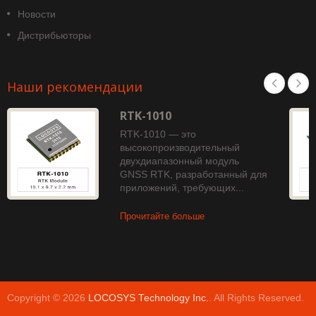
Новости
Дистрибьюторы
Наши рекомендации
RTK-1010
RTK-1010 — это
высокопроизводительный
двухдиапазонный модуль
GNSS RTK, разработанный для
приложений, требующих...
Прочитайте больше
Copyright © 2026
LOCOSYS Technology Inc.
. All Rights Reserved.