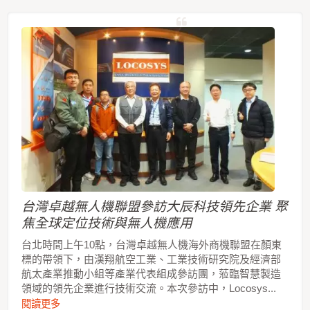
台灣卓越無人機聯盟參訪大辰科技領先企業 聚
焦全球定位技術與無人機應用
台北時間上午10點，台灣卓越無人機海外商機聯盟在顏東
標的帶領下，由漢翔航空工業、工業技術研究院及經濟部
航太產業推動小組等產業代表組成參訪團，蒞臨智慧製造
領域的領先企業進行技術交流。本次參訪中，Locosys...
閱讀更多