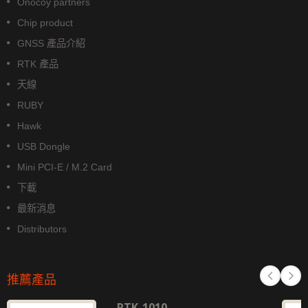
Onocoy partners
Chip product
GNSS 產品介紹
RTK 產品
天線
RUBY
Hawk
USB Dongle
Mini PCI-E / M.2 Card
下載
最新消息
Distributors
推薦產品
RTK-1010