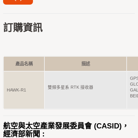
訂購資訊
產品名稱
描述
GPS
GLO
雙頻多星系 RTK 接收器
HAWK-R1
GAL
BEI
航空與太空產業發展委員會 (CASID)，
經濟部新聞 :