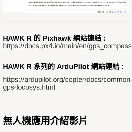
HAWK R 的 Pixhawk 網站連結 :
https://docs.px4.io/main/en/gps_compass
HAWK R 系列的 ArduPilot 網站連結 :
https://ardupilot.org/copter/docs/common
gps-locosys.html
無人機應用介紹影片