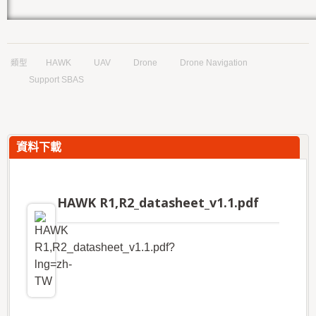
類型
HAWK
UAV
Drone
Drone Navigation
Support SBAS
資料下載
HAWK R1,R2_datasheet_v1.1.pdf