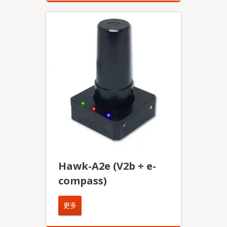
Hawk-A2e (V2b + e-
compass)
更多