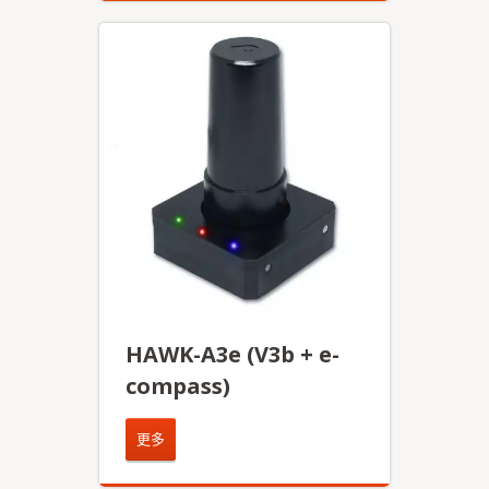
HAWK-A3e (V3b + e-
compass)
更多