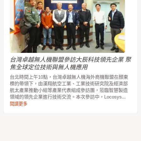
台灣卓越無人機聯盟參訪大辰科技領先企業 聚
焦全球定位技術與無人機應用
台北時間上午10點，台灣卓越無人機海外商機聯盟在顏東
標的帶領下，由漢翔航空工業、工業技術研究院及經濟部
航太產業推動小組等產業代表組成參訪團，蒞臨智慧製造
領域的領先企業進行技術交流。本次參訪中，Locosys...
閱讀更多