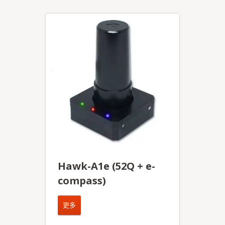
Hawk-A1e (52Q + e-
compass)
更多