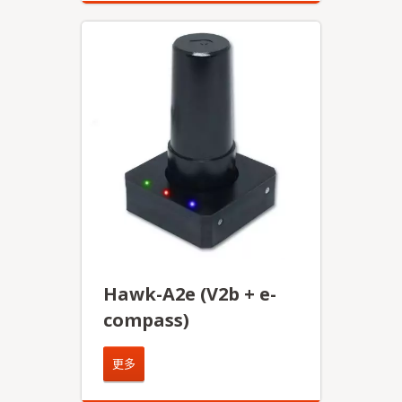
Hawk-A2e (V2b + e-
compass)
更多