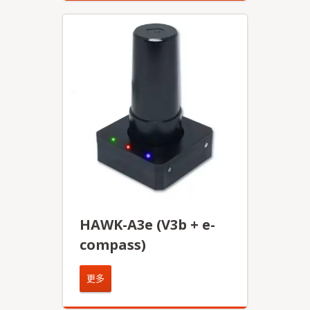
HAWK-A3e (V3b + e-
compass)
更多