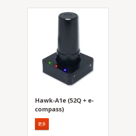
Hawk-A1e (52Q + e-
compass)
更多