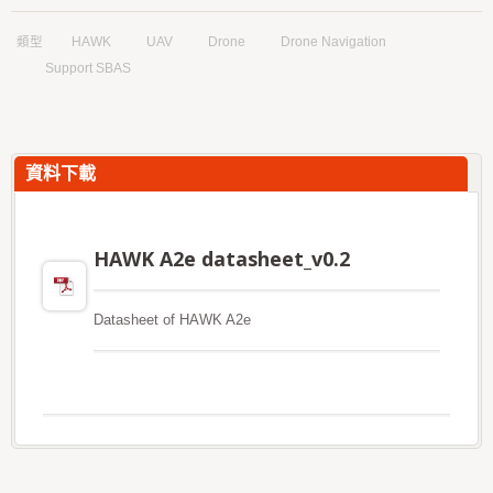
類型
HAWK
UAV
Drone
Drone Navigation
Support SBAS
資料下載
HAWK A2e datasheet_v0.2
Datasheet of HAWK A2e