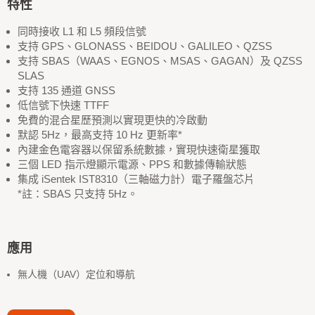
特性
同時接收 L1 和 L5 頻段信號
支持 GPS、GLONASS、BEIDOU、GALILEO、QZSS
支持 SBAS（WAAS、EGNOS、MSAS、GAGAN）及 QZSS
SLAS
支持 135 通道 GNSS
低信號下快速 TTFF
免費的混合星歷預測以實現更快的冷啟動
默認 5Hz，最高支持 10 Hz 更新率*
內建金色電容器以保留系統數據，實現快速衛星獲取
三個 LED 指示燈顯示電源、PPS 和數據傳輸狀態
集成 iSentek IST8310（三軸磁力計）電子羅盤芯片
*註：SBAS 只支持 5Hz。
應用
無人機（UAV）定位和導航