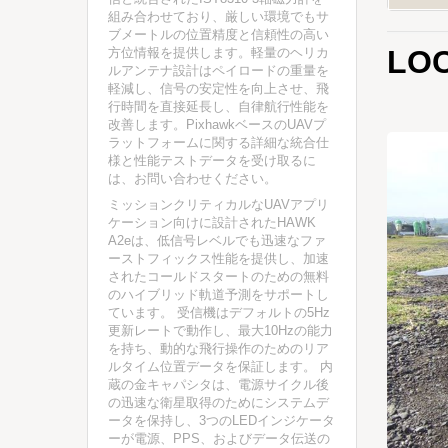
組み合わせており、厳しい環境でもサ
ブメートルの位置精度と信頼性の高い
LO
方位情報を提供します。軽量のヘリカ
ルアンテナ設計はペイロードの重量を
軽減し、信号の安定性を向上させ、飛
行時間を直接延長し、自律航行性能を
改善します。PixhawkベースのUAVプ
ラットフォームに関する詳細な統合仕
様と性能テストデータを受け取るに
は、お問い合わせください。
ミッションクリティカルなUAVアプリ
ケーション向けに設計されたHAWK
A2eは、低信号レベルでも迅速なファ
ーストフィックス性能を提供し、加速
されたコールドスタートのための無料
のハイブリッド軌道予測をサポートし
ています。 受信機はデフォルトの5Hz
更新レートで動作し、最大10Hzの能力
を持ち、動的な飛行操作のためのリア
ルタイム位置データを保証します。 内
蔵の金キャパシタは、電源サイクル後
の迅速な衛星取得のためにシステムデ
ータを保持し、3つのLEDインジケータ
ーが電源、PPS、およびデータ伝送の