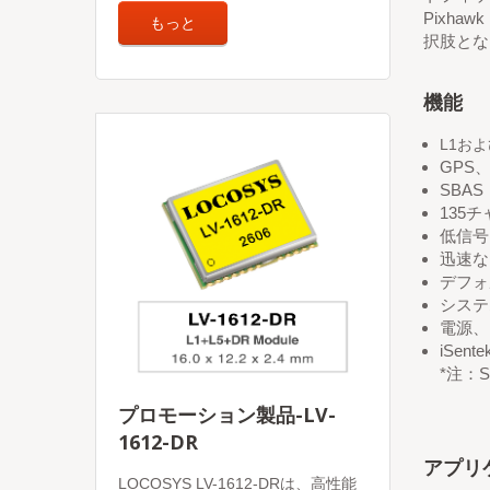
Pixh
もっと
択肢とな
機能
L1お
GPS、
SBA
135
低信号
迅速な
デフォ
システ
電源、
iSe
*注：
プロモーション製品-LV-
1612-DR
アプリ
LOCOSYS LV-1612-DRは、高性能