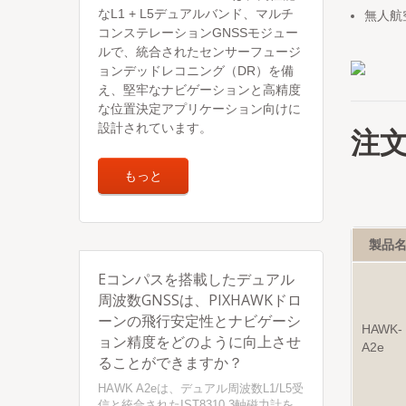
なL1 + L5デュアルバンド、マルチ
無人航
コンステレーションGNSSモジュー
ルで、統合されたセンサーフュージ
ョンデッドレコニング（DR）を備
え、堅牢なナビゲーションと高精度
な位置決定アプリケーション向けに
設計されています。
注
もっと
製品
Eコンパスを搭載したデュアル
周波数GNSSは、PIXHAWKドロ
ーンの飛行安定性とナビゲーシ
HAWK-
ョン精度をどのように向上させ
A2e
ることができますか？
HAWK A2eは、デュアル周波数L1/L5受
信と統合されたIST8310 3軸磁力計を