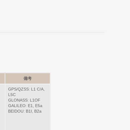
備考
GPS/QZSS: L1 C/A,
L5C
GLONASS: L1OF
GALILEO: E1, E5a
BEIDOU: B1I, B2a