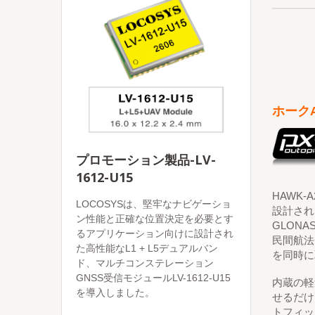
ホークA
プロモーション製品-LV-
1612-U15
HAWK-
LOCOSYSは、堅牢なナビゲーショ
設計され
ン性能と正確な位置決定を必要とす
GLONA
るアプリケーション向けに設計され
民間航法
た高性能なL1 + L5デュアルバン
を同時に
ド、マルチコンステレーション
GNSS受信モジュールLV-1612-U15
内蔵の軽
を導入しました。
せるだけ
トフィッ