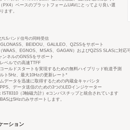
awk（PX4）ベースのプラットフォームUAVにとってより良い選
ります。
よびL5バンド信号の同時受信
GLONASS、BEIDOU、GALILEO、QZSSをサポート
S（WAAS、EGNOS、MSAS、GAGAN）およびQZSS SLASに対応
チャンネルのGNSSをサポート
レベルでの高速TTFF
コールドスタートを実現するための無料ハイブリッド軌道予測
ルト5Hz、最大10Hzの更新レート*
ムデータを迅速に取得するための内蔵金キャパシタ
PPS、データ送信のための3つのLEDインジケーター
ntek IST8310（3軸磁力計）eコンパスチップと統合されています
SBASは5Hzのみサポートします。
ケーション