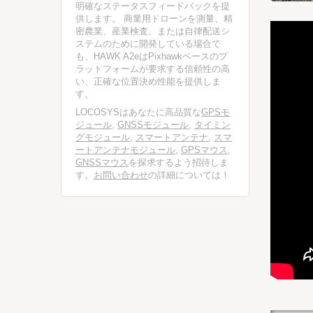
明確なステータスフィードバックを提
供します。 商業用ドローンを測量、精
密農業、産業検査、または自律配送シ
ステムのために開発している場合で
も、HAWK A2eはPixhawkベースのプ
ラットフォームが要求する信頼性の高
い、正確な位置決め性能を提供しま
す。
LOCOSYSはあなたに高品質な
GPSモ
ジュール
,
GNSSモジュール
,
タイミン
グモジュール
,
スマートアンテナ
,
スマ
ートアンテナモジュール
,
GPSマウス
,
GNSSマウス
を探求するよう招待しま
す。
お問い合わせ
の詳細については！