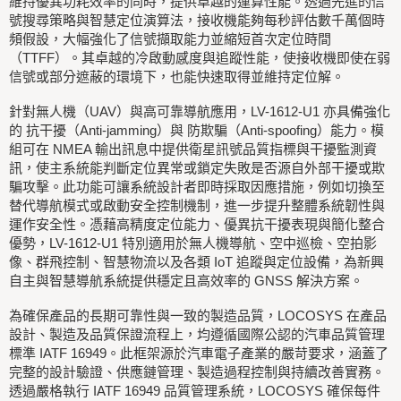
維持優異功耗效率的同時，提供卓越的運算性能。透過先進的信
號搜尋策略與智慧定位演算法，接收機能夠每秒評估數千萬個時
頻假設，大幅強化了信號擷取能力並縮短首次定位時間
（TTFF）。其卓越的冷啟動感度與追蹤性能，使接收機即使在弱
信號或部分遮蔽的環境下，也能快速取得並維持定位解。
針對無人機（UAV）與高可靠導航應用，LV-1612-U1 亦具備強化
的 抗干擾（Anti-jamming）與 防欺騙（Anti-spoofing）能力。模
組可在 NMEA 輸出訊息中提供衛星訊號品質指標與干擾監測資
訊，使主系統能判斷定位異常或鎖定失敗是否源自外部干擾或欺
騙攻擊。此功能可讓系統設計者即時採取因應措施，例如切換至
替代導航模式或啟動安全控制機制，進一步提升整體系統韌性與
運作安全性。憑藉高精度定位能力、優異抗干擾表現與簡化整合
優勢，LV-1612-U1 特別適用於無人機導航、空中巡檢、空拍影
像、群飛控制、智慧物流以及各類 IoT 追蹤與定位設備，為新興
自主與智慧導航系統提供穩定且高效率的 GNSS 解決方案。
為確保產品的長期可靠性與一致的製造品質，LOCOSYS 在產品
設計、製造及品質保證流程上，均遵循國際公認的汽車品質管理
標準 IATF 16949。此框架源於汽車電子產業的嚴苛要求，涵蓋了
完整的設計驗證、供應鏈管理、製造過程控制與持續改善實務。
透過嚴格執行 IATF 16949 品質管理系統，LOCOSYS 確保每件