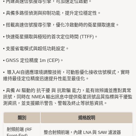
•
內建高速信號搜尋引擎，可加速定位啟動。
•
具備多路徑偵測與抑制功能，提升定位穩定性。
•
搭載高速信號搜尋引擎，優化冷啟動時的衛星擷取速度。
•
快速衛星擷取與極短的首次定位時間 (TTFF)。
•
支援省電模式與超低功耗設定。
•
GNSS 定位精度 1m (CEP)。
•
導入AI自適應環境調整技術，可動態優化接收信號模式，實時
維持最佳定位精度迅速提升性能至最佳化。
•
具備 AI 驅動的 抗干擾 與 抗欺騙 能力，能有效辨識並應對異常
訊號，同時在 NMEA 輸出訊息中提供衛星訊號品質指標與干擾監
測資訊，並支援顯示警告、警報及終止等狀態資訊。
類別
規格說明
射頻前端 (RF
整合射頻前端，內建 LNA 與 SAW 濾波器
Front-End)