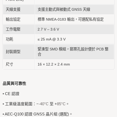
天線支援
支援主動式與被動式 GNSS 天線
輸出協定
標準 NMEA-0183 輸出，可選配私有協定
工作電壓
2.7 V – 3.6 V
功耗
≤ 25 mA @ 3.3 V
緊湊型 SMD 模組，郵票孔設計便於 PCB 整
封裝類型
合
尺寸
16 × 12.2 × 2.4 mm
品質與可靠性
• CE 認證
• 工業級溫度範圍：−
-40°C
至 +
85°C
。
• AEC-Q100 認證 GNSS 晶片組 (選配)。