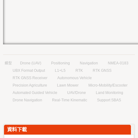
類型
Drone (UAV)
Positioning
Navigation
NMEA-0183
UBX Format Output
L1+L5
RTK
RTK GNSS
RTK GNSS Receiver
Autonomous Vehicle
Precision Agriculture
Lawn Mower
Micro-Mobility/Escooter
Automated Guided Vehicle
UAV/Drone
Land Monitoring
Drone Navigation
Real-Time Kinematic
Support SBAS
資料下載