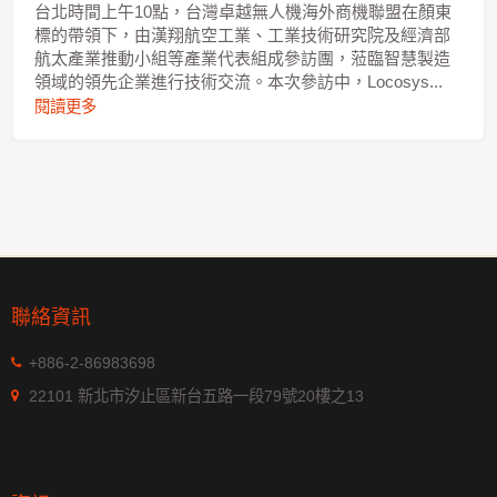
台北時間上午10點，台灣卓越無人機海外商機聯盟在顏東
標的帶領下，由漢翔航空工業、工業技術研究院及經濟部
航太產業推動小組等產業代表組成參訪團，蒞臨智慧製造
領域的領先企業進行技術交流。本次參訪中，Locosys...
閱讀更多
聯絡資訊
+886-2-86983698
22101 新北市汐止區新台五路一段79號20樓之13