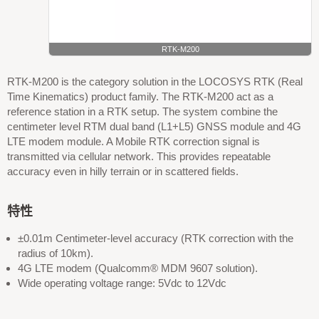
RTK-M200
RTK-M200 is the category solution in the LOCOSYS RTK (Real
Time Kinematics) product family. The RTK-M200 act as a
reference station in a RTK setup. The system combine the
centimeter level RTM dual band (L1+L5) GNSS module and 4G
LTE modem module. A Mobile RTK correction signal is
transmitted via cellular network. This provides repeatable
accuracy even in hilly terrain or in scattered fields.
特性
±0.01m Centimeter-level accuracy (RTK correction with the
radius of 10km).
4G LTE modem (Qualcomm® MDM 9607 solution).
Wide operating voltage range: 5Vdc to 12Vdc