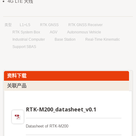
4G LTE 天线
类型
L1+L5
RTK GNSS
RTK GNSS Receiver
RTK System Box
AGV
Autonomous Vehicle
Industrial Computer
Base Station
Real-Time Kinematic
Support SBAS
资料下载
关联产品
RTK-M200_datasheet_v0.1
Datasheet of RTK-M200