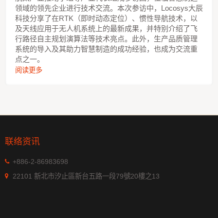
领域的领先企业进行技术交流。本次参访中，Locosys大辰
科技分享了在RTK（即时动态定位）、惯性导航技术，以
及天线应用于无人机系统上的最新成果，并特别介绍了飞
行路径自主规划演算法等技术亮点。此外，生产品质管理
系统的导入及其助力智慧制造的成功经验，也成为交流重
点之一。
阅读更多
联络资讯
+886-2-86983698
22101 新北市汐止區新台五路一段79號20樓之13