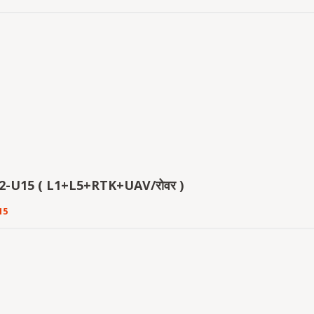
2-U15 ( L1+L5+RTK+UAV/रोवर )
15