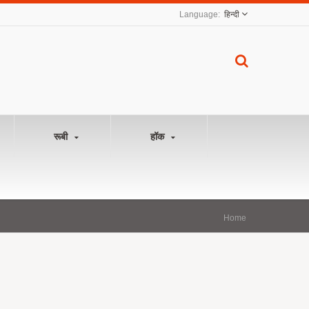
हिन्दी
रूबी
हॉक
Home