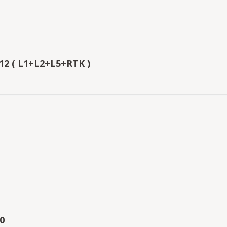
12 ( L1+L2+L5+RTK )
0