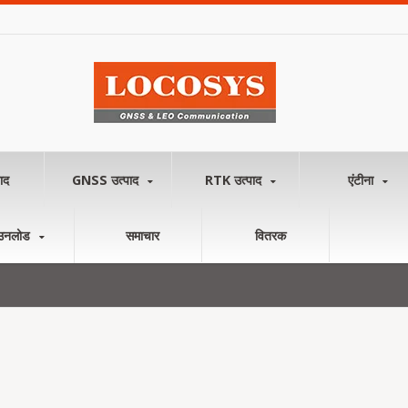
ाद
GNSS उत्पाद
RTK उत्पाद
एंटीना
उनलोड
समाचार
वितरक