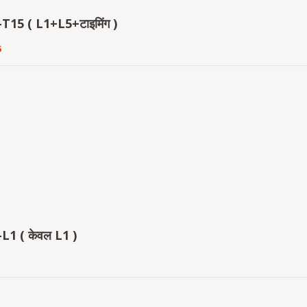
T15 ( L1+L5+टाइमिंग )
5
L1 ( केवल L1 )