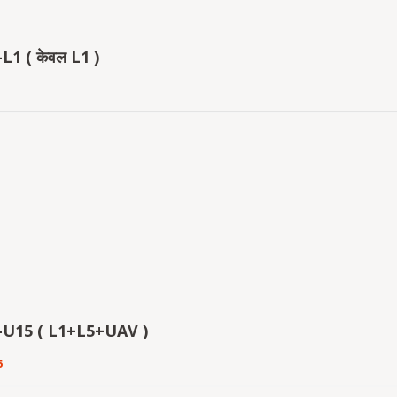
L1 ( केवल L1 )
-U15 ( L1+L5+UAV )
5