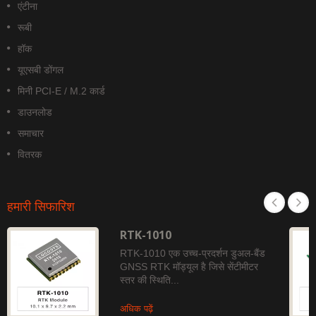
एंटीना
रूबी
हॉक
यूएसबी डोंगल
मिनी PCI-E / M.2 कार्ड
डाउनलोड
समाचार
वितरक
हमारी सिफारिश
RTK-1010
RTK-1010 एक उच्च-प्रदर्शन डुअल-बैंड
GNSS RTK मॉड्यूल है जिसे सेंटीमीटर
स्तर की स्थिति...
अधिक पढ़ें