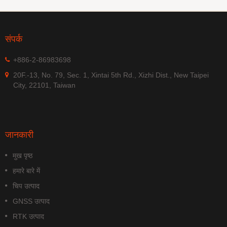
संपर्क
+886-2-86983698
20F.-13, No. 79, Sec. 1, Xintai 5th Rd., Xizhi Dist., New Taipei
City, 22101, Taiwan
जानकारी
मुख पृष्ठ
हमारे बारे में
चिप उत्पाद
GNSS उत्पाद
RTK उत्पाद