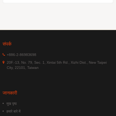
संपर्क
+886-2-86983698
20F.-13, No. 79, Sec. 1, Xintai 5th Rd., Xizhi Dist., New Taipei
City, 22101, Taiwan
जानकारी
मुख पृष्ठ
हमारे बारे में