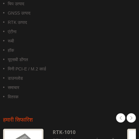
चिप उत्पाद
GNSS उत्पाद
RTK उत्पाद
एंटीना
रूबी
हॉक
यूएसबी डोंगल
मिनी PCI-E / M.2 कार्ड
डाउनलोड
समाचार
वितरक
हमारी सिफारिश
RTK-1010