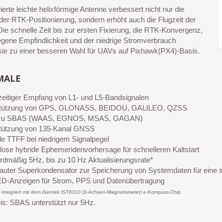
rierte leichte helixförmige Antenne verbessert nicht nur die
t der RTK-Positionierung, sondern erhöht auch die Flugzeit der
ie schnelle Zeit bis zur ersten Fixierung, die RTK-Konvergenz,
egene Empfindlichkeit und der niedrige Stromverbrauch
ie zu einer besseren Wahl für UAVs auf Pixhawk(PX4)-Basis.
MALE
zeitiger Empfang von L1- und L5-Bandsignalen
stützung von GPS, GLONASS, BEIDOU, GALILEO, QZSS
 zu SBAS (WAAS, EGNOS, MSAS, GAGAN)
tützung von 135-Kanal GNSS
le TTFF bei niedrigem Signalpegel
lose hybride Ephemeridenvorhersage für schnelleren Kaltstart
rdmäßig 5Hz, bis zu 10 Hz Aktualisierungsrate*
auter Superkondensator zur Speicherung von Systemdaten für eine sc
ED-Anzeigen für Strom, PPS und Datenübertragung
ntegriert mit dem iSentek IST8310 (3-Achsen-Magnetometer) e-Kompass-Chip
is: SBAS unterstützt nur 5Hz.