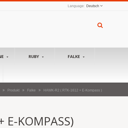
Deutsch
NE
RUBY
FALKE
Produkt
Falke
HAWK-R2 ( RTK-1612 + E-Kompass )
 + E-KOMPASS)