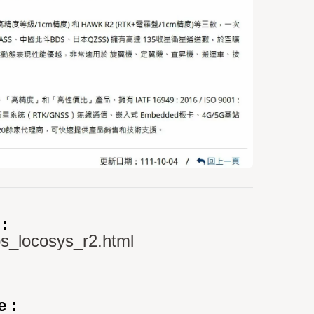
:
ps_locosys_r2.html
e :