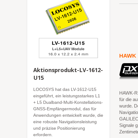
HAWK 
Aktionsprodukt-LV-1612-
U15
LOCOSYS hat das LV-1612-U15
HAWK-R2 
eingeführt, ein leistungsstarkes L1
für die a
+ L5 Dualband-Multi-Konstellations-
wurde. De
GNSS-Empfängermodul, das für
Navigati
Anwendungen entwickelt wurde, die
GALILEO,
eine robuste Navigationsleistung
Signale g
und präzise Positionierung
Zentimete
erfordern.