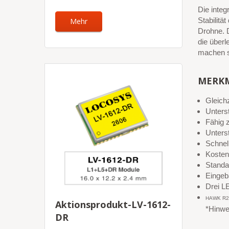
Die integ
Stabilitä
Mehr
Drohne. D
die überl
machen s
MERK
Gleich
Unter
Fähig
Unters
Schnel
Kosten
Standa
Eingeb
Drei L
HAWK R2 i
Aktionsprodukt-LV-1612-
*Hinwe
DR