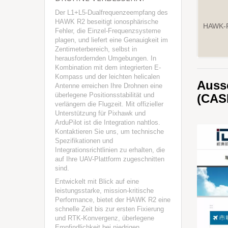
Der L1+L5-Dualfrequenzeempfang des
HAWK R2 beseitigt ionosphärische
HAWK-
Fehler, die Einzel-Frequenzsysteme
plagen, und liefert eine Genauigkeit im
Zentimeterbereich, selbst in
herausfordernden Umgebungen. In
Kombination mit dem integrierten E-
Kompass und der leichten helicalen
Aussc
Antenne erreichen Ihre Drohnen eine
überlegene Positionsstabilität und
(CAS
verlängern die Flugzeit. Mit offizieller
Unterstützung für Pixhawk und
ArduPilot ist die Integration nahtlos.
Kontaktieren Sie uns, um technische
Spezifikationen und
Integrationsrichtlinien zu erhalten, die
auf Ihre UAV-Plattform zugeschnitten
sind.
Entwickelt mit Blick auf eine
leistungsstarke, mission-kritische
Performance, bietet der HAWK R2 eine
schnelle Zeit bis zur ersten Fixierung
und RTK-Konvergenz, überlegene
Empfindlichkeit bei niedrigen