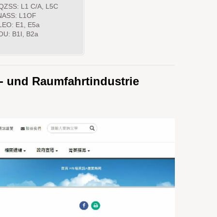
QZSS: L1 C/A, L5C
ASS: L1OF
LEO: E1, E5a
U: B1I, B2a
t- und Raumfahrtindustrie