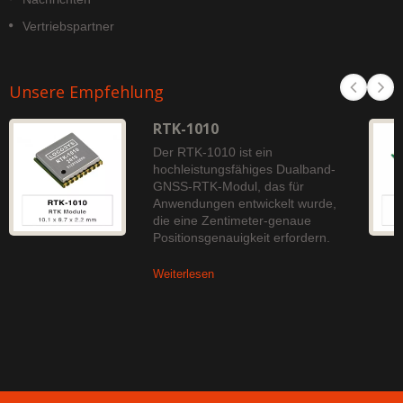
Vertriebspartner
Unsere Empfehlung
RTK-1010
Der RTK-1010 ist ein
hochleistungsfähiges Dualband-
GNSS-RTK-Modul, das für
Anwendungen entwickelt wurde,
die eine Zentimeter-genaue
Positionsgenauigkeit erfordern.
Weiterlesen