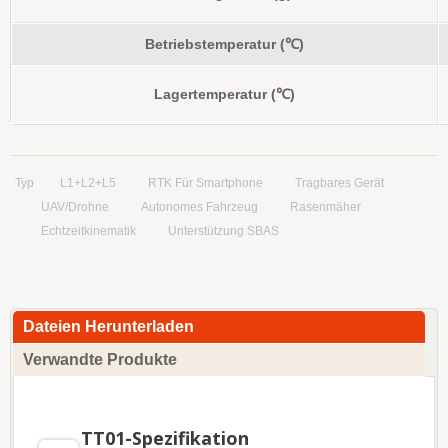
Betriebstemperatur (℃)
Lagertemperatur (℃)
Typ
L1+L2+L5
RTK Für Smartphone
Tragbares Gerät
UAV/Drohne
Autonomes Fahrzeug
Rasenmäher
Echtzeitkinematik
Unterstützung SBAS
Dateien Herunterladen
Verwandte Produkte
TT01-Spezifikation