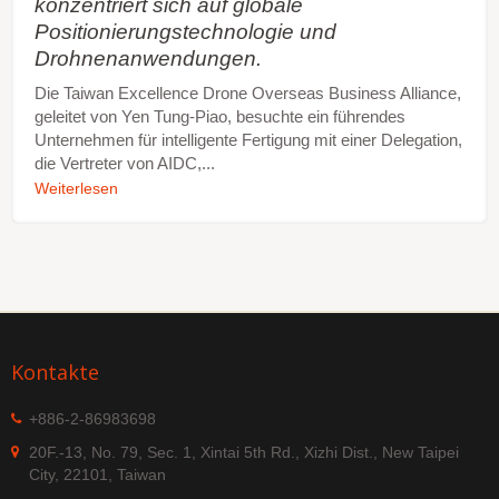
konzentriert sich auf globale
Positionierungstechnologie und
Drohnenanwendungen.
Die Taiwan Excellence Drone Overseas Business Alliance,
geleitet von Yen Tung-Piao, besuchte ein führendes
Unternehmen für intelligente Fertigung mit einer Delegation,
die Vertreter von AIDC,...
Weiterlesen
Kontakte
+886-2-86983698
20F.-13, No. 79, Sec. 1, Xintai 5th Rd., Xizhi Dist., New Taipei
City, 22101, Taiwan