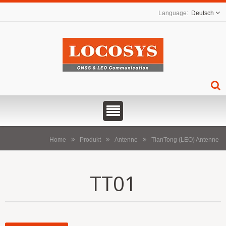
Deutsch
Home
Produkt
Antenne
TianTong (LEO) Antenne
TT01