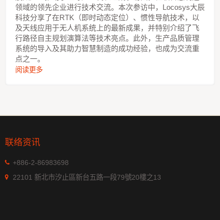
领域的领先企业进行技术交流。本次参访中，Locosys大辰
科技分享了在RTK（即时动态定位）、惯性导航技术，以
及天线应用于无人机系统上的最新成果，并特别介绍了飞
行路径自主规划演算法等技术亮点。此外，生产品质管理
系统的导入及其助力智慧制造的成功经验，也成为交流重
点之一。
阅读更多
联络资讯
+886-2-86983698
22101 新北市汐止區新台五路一段79號20樓之13