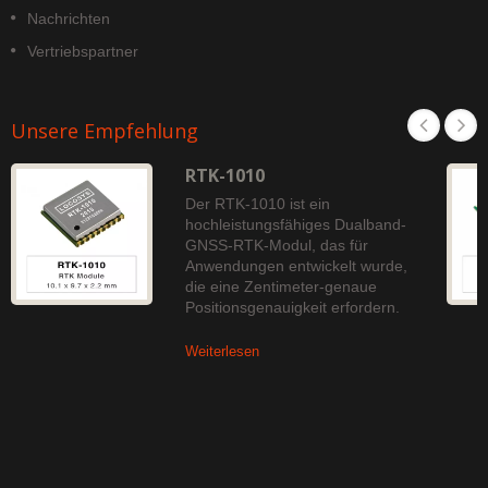
Nachrichten
Vertriebspartner
Unsere Empfehlung
RTK-1010
Der RTK-1010 ist ein
hochleistungsfähiges Dualband-
GNSS-RTK-Modul, das für
Anwendungen entwickelt wurde,
die eine Zentimeter-genaue
Positionsgenauigkeit erfordern.
Weiterlesen