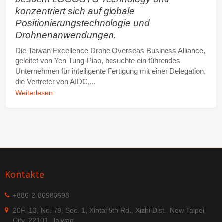
konzentriert sich auf globale
Positionierungstechnologie und
Drohnenanwendungen.
Die Taiwan Excellence Drone Overseas Business Alliance,
geleitet von Yen Tung-Piao, besuchte ein führendes
Unternehmen für intelligente Fertigung mit einer Delegation,
die Vertreter von AIDC,...
Weiterlesen
Kontakte
+886-2-86983698
20F.-13, No. 79, Sec. 1, Xintai 5th Rd., Xizhi Dist., New Taipei
City, 22101, Taiwan