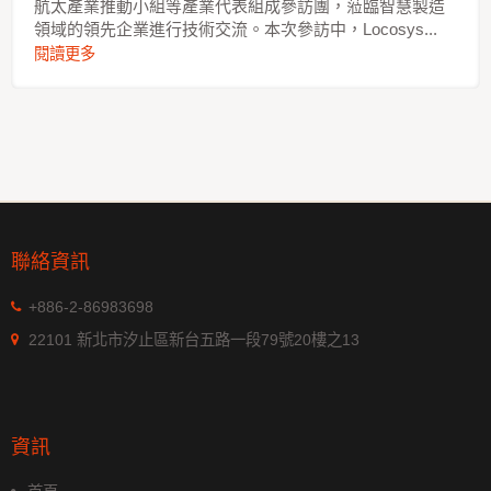
航太產業推動小組等產業代表組成參訪團，蒞臨智慧製造
領域的領先企業進行技術交流。本次參訪中，Locosys...
閱讀更多
聯絡資訊
+886-2-86983698
22101 新北市汐止區新台五路一段79號20樓之13
資訊