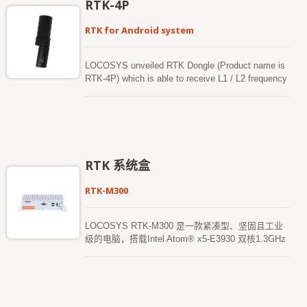
RTK-4P
线，轻松与任何Android 智能手机或平板连接，适用
于河道探索、收集航点、建筑工地测绘系统、高速公
RTK for Android system
路测绘、管线测绘及其他地理测绘系统。 此外，
LOCOSYS 提供独特的"Firebird_P" 应用程式，拥有
使用者友好的操作介面，使用者可轻松将设备设定为
LOCOSYS unveiled RTK Dongle (Product name is
「基站模式」或「流动站模式」。这是一款极为方便
RTK-4P) which is able to receive L1 / L2 frequency
的产品。其强大的兼容性，通过灵活的USB 介面，
and equipped with a multi-frequency Helix antenna,
能迅速在Android 系统上安装，并实现公分级的RTK
The positioning accuracy specification is "cm level"
定位。
which is directly connected to the Smart Phone's
USB Type-C and allow the smart phone to be
immediately upgraded and aimed to high-precision
(RTK) applications which can be used for
RTK 系统盒
geographic mapping、earth-rock surveying、
agricultural surveying、cadastral surveying and
RTK-M300
other purposes.
LOCOSYS RTK-M300 是一款紧凑型、坚固且工业
级的电脑，搭载Intel Atom® x5-E3930 双核1.3GHz
处理器（可提升至1.8GHz），铝制上壳配以薄钢板
设计，专为严苛环境或需要无噪音的Ad-hoc 网络环
境而设计。 LOCOSYS RTK-M300 配备先进的
RTK（即时动态定位）接收器，支持全球GPS、
Glonass、北斗、Galileo 和QZSS 卫星，L1+L5 双