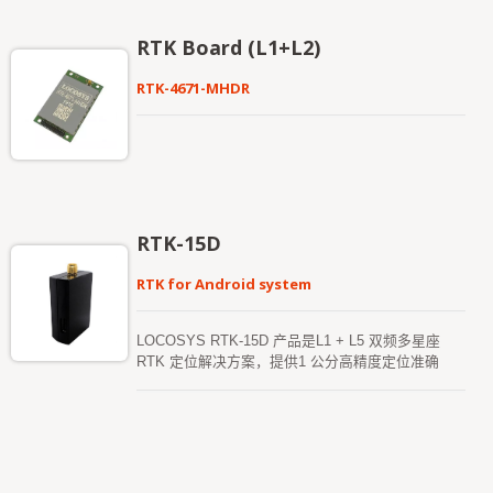
the continuity and reliability of RTK solution even in
the harsh environment. This board can be setup
RTK Board (L1+L2)
either in rover mode or in base station mode.
Versatile, compact, smart, low power and high
RTK-4671-MHDR
update rate, LOCOSYS RTK-4671-MH meets the
requirement of most location-based applications.
RTK-15D
RTK for Android system
LOCOSYS RTK-15D 产品是L1 + L5 双频多星座
RTK 定位解决方案，提供1 公分高精度定位准确
度。其定位精度为「公分级」，可直接透过USB 连
接，让每一部Android 装置能立即升级并快速实现高
精度RTK 定位。此接收器支援GPS、GLONASS、
BeiDou、GALILEO、QZSS、SBAS 以及其他全球
多星座系统，即使在恶劣环境中，亦可提高定位的连
续性与可靠性。 RTK-15D 产品透过Type-C 连接