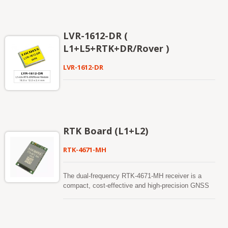
LVR-1612-DR (
L1+L5+RTK+DR/Rover )
LVR-1612-DR
RTK Board (L1+L2)
RTK-4671-MH
The dual-frequency RTK-4671-MH receiver is a
compact, cost-effective and high-precision GNSS
RTK board designed for applications requiring
centimeter level positioning accuracy. It supports
multiple constellations, including GPS, GLONASS,
BeiDou, GALILEO, QZSS and SBAS to improve