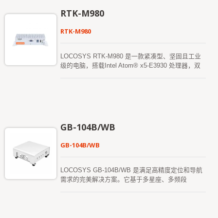
频和多星座RTK 定位解决方案。 RTK-M300 采用全
RTK-M980
频4G-LTE 通讯板，支持全球LTE、UMTS/HSPA+
以及GSM/GPRS/EDGE 覆盖。它提供
RTK-M980
10/100/1000Mbps 以太网数据和语音连接。配备外
部SIM 插槽，方便用户插入SIM 卡。 RTK-M300 预
装Win10（或Linux）操作系统，适用于LOCOSYS
LOCOSYS RTK-M980 是一款紧凑型、坚固且工业
Firebird 应用软件，提供用户友好的图形操作界面，
级的电脑，搭载Intel Atom® x5-E3930 处理器，双
无论是作为“基站”管理还是“流动站”使用。 由于其
核基准时钟1.3GHz（可提升至1.8GHz），铝制上壳
无风扇紧凑设计，通过(-30 ~ +70 度) 高低温测试认
配以薄钢板设计，专为严苛环境或需要无噪音的Ad-
证，以及(MIL-STD-810) 军用标准振动测试，提供快
hoc 网络环境而设计。 LOCOSYS RTK-M980 配
速且便捷的安装。它特别适用于空间有限的RTK 基
备先进的RTK（即时动态定位）接收器，支持全球
站，能够安装电脑系统，并且不会妥协空间以牺牲其
GPS/GLONASS/北斗/GALILEO/QZSS 卫星，
功能。无论作为RTK 基站还是RTK 流动站，都非常
L1+L2+L5 双频和多星座RTK 定位解决方案。 RTK-
GB-104B/WB
快速且方便安装和使用。 RTK-M300 保留了灵活
M980 采用全频4G-LTE 通讯板，支持全球LTE、
性，可满足远程监测或测量应用的不同需求。
UMTS/HSPA+ 以及GSM/GPRS/EDGE 覆盖。它提
GB-104B/WB
供10/100/1000Mbps 以太网数据和语音连接。配备
外部SIM 插槽，方便用户插入SIM 卡。 RTK-M980
预装Win10（或Linux）操作系统，适用于LOCOSYS
LOCOSYS GB-104B/WB 是满足高精度定位和导航
Firebird 应用软件，提供用户友好的图形操作界面，
需求的完美解决方案。它基于多星座、多频段
无论是作为“基站”管理还是“流动站”使用。 由于其
（L1/L2/L5）。 该卫星定位接收器具备RTK（即时
无风扇紧凑设计，通过(-30 ~ +70 度) 高低温测试认
动态定位）功能，能够接收来自全球导航卫星系统
证，以及(MIL-STD-810) 军用标准振动测试，提供快
（GNSS）的常规信号，同时结合独立的校正数据
速且便捷的安装。它特别适用于空间有限的RTK 基
流，以实现更高的定位精度。 GB-104B/WB 支援