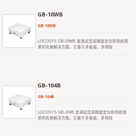
站，能够安装电脑系统，并且不会妥协空间以牺牲其
1408 个超级通道，并内建自适应抗干扰技术。 RTK
功能。无论作为RTK 基站还是RTK 流动站，都非常
的定位精度（RMS）为：水平0.8 公分+ 1ppm，垂
GB-10WB
快速且方便安装和使用。 RTK-M980 保留了灵活
直1.5 公分+ 1ppm。 GB-10XX 产品通过了严格的
性，可满足远程监测或测量应用的不同需求。
MIL-STD 810H 振动测试。
GB-10WB
LOCOSYS GB-10WB 是满足您高精度定位和导航需
求的完美解决方案。它基于多星座、多频段
（L1/L2/L5）。 该卫星定位接收器具备RTK（即时
动态定位）功能，能够接收来自全球导航卫星系统
（GNSS）的常规信号，并结合单独的校正数据流，
实现更高的定位精度。 GB-10WB 支援1408 个超
级通道，并内建自适应抗干扰技术。 RTK 定位精度
（RMS）为：水平0.8 公分+ 1ppm，垂直1.5 公分+
GB-104B
1ppm。 GB-10WB 产品通过了严格的MIL-STD
810H 振动测试。
GB-104B
LOCOSYS GB-104B 是满足您高精度定位和导航需
求的完美解决方案。它基于多星座、多频段
（L1/L2/L5）。 该卫星定位接收器具备RTK（即时
动态定位）功能，能够接收来自全球导航卫星系统
（GNSS）的常规信号，并结合单独的校正数据流，