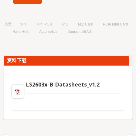
类型
Mini
Mini PCIe
M.2
M.2 Card
PCIe Mini Card
HandHeld
Automotive
Support SBAS
资料下载
LS2603x-B Datasheets_v1.2