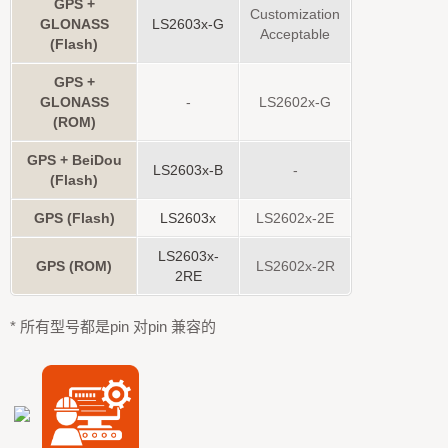
GPS +
Customization
GLONASS
LS2603x-G
Acceptable
(Flash)
GPS +
GLONASS
-
LS2602x-G
(ROM)
GPS + BeiDou
LS2603x-B
-
(Flash)
GPS (Flash)
LS2603x
LS2602x-2E
LS2603x-
GPS (ROM)
LS2602x-2R
2RE
* 所有型号都是pin 对pin 兼容的