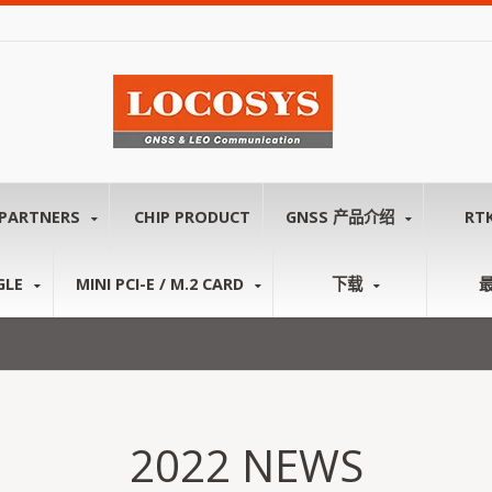
PARTNERS
CHIP PRODUCT
GNSS 产品介绍
RT
GLE
MINI PCI-E / M.2 CARD
下载
2022 NEWS