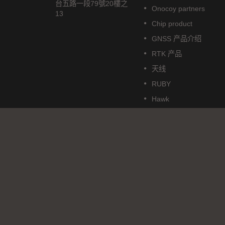
模组，能
立多频GNSS 智能天线模组，包
台五路一段79號20樓之
Onocoy partners
航系统。它
含嵌入式贴片天线和基于Airoha
13
成高效的电
AG3352Q 平台的GNSS 接收电
Chip product
功耗和高敏
路。
GNSS 产品介绍
阅读更多
RTK 产品
天线
RUBY
Hawk
USB Dongle
Mini PCI-E / M.2 Card
下载
最新消息
Distributors
Copyright © 2026
大辰科技有限股份公司
. All Rights Rese