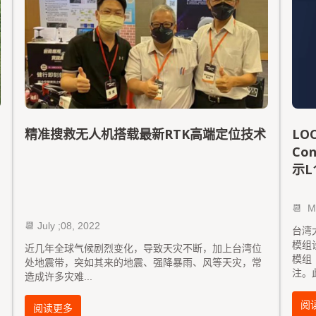
精准搜救无人机搭载最新RTK高端定位技术
LO
Co
示L
📆
M
📆 July ;08, 2022
台湾
模组
近几年全球气候剧烈变化，导致天灾不断，加上台湾位
模组
处地震带，突如其来的地震、强降暴雨、风等天灾，常
注。
造成许多灾难
...
阅
阅读更多