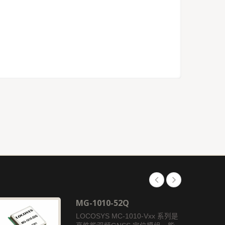
MG-1010-52Q
LOCOSYS MC-1010-Vxx 系列是