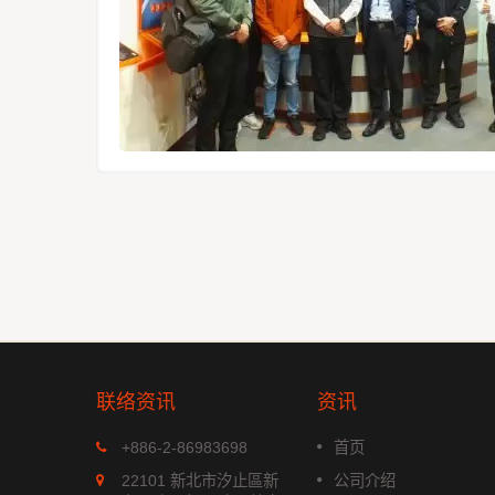
联络资讯
资讯
MGS-1513-52Q
+886-2-86983698
首页
xx 系列是
MGS-1513-52Q 是一款完整的
22101 新北市汐止區新
公司介绍