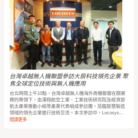
台灣卓越無人機聯盟參訪大辰科技領先企業 聚
焦全球定位技術與無人機應用
台北時間上午10點，台灣卓越無人機海外商機聯盟在顏東
標的帶領下，由漢翔航空工業、工業技術研究院及經濟部
航太產業推動小組等產業代表組成參訪團，蒞臨智慧製造
領域的領先企業進行技術交流。本次參訪中，Locosys...
閱讀更多