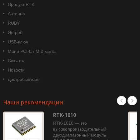
Продукт RTK
Антенна
RUBY
Ястреб
USB-ключ
Мини PCI-E / M.2 карта
Скачать
Новости
Дистрибьюторы
Наши рекомендации
RTK-1010
RTK-1010 — это
высокопроизводительный
двухдиапазонный модуль