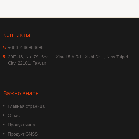
контакты
+886-2-86983698
20F.-13, No. 79, Sec. 1, Xintai 5th Rd., Xizhi Dist., New Taipei
City, 22101, Taiwan
Важно знать
Главная страница
О нас
Продукт чипа
Продукт GNSS