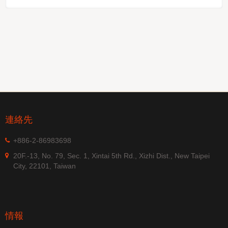
連絡先
+886-2-86983698
20F.-13, No. 79, Sec. 1, Xintai 5th Rd., Xizhi Dist., New Taipei
City, 22101, Taiwan
情報