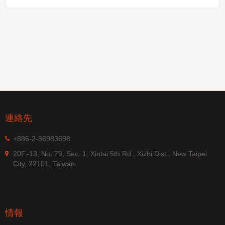
連絡先
+886-2-86983698
20F.-13, No. 79, Sec. 1, Xintai 5th Rd., Xizhi Dist., New Taipei
City, 22101, Taiwan
情報