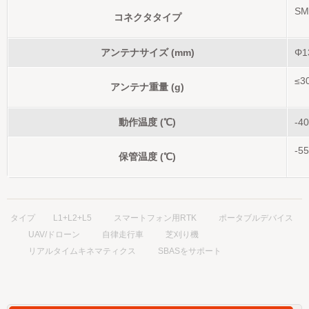
SM
コネクタタイプ
アンテナサイズ (mm)
Φ1
≤3
アンテナ重量 (g)
動作温度 (℃)
-4
-5
保管温度 (℃)
タイプ
L1+L2+L5
スマートフォン用RTK
ポータブルデバイス
UAV/ドローン
自律走行車
芝刈り機
リアルタイムキネマティクス
SBASをサポート