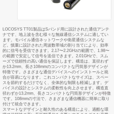
LOCOSYS TT01製品はSバンド用に設計された通信アンテ
ナです、
地上波を含む様々な無線通信システムに適してい
ます。
モバイル通信ネットワークや衛星通信システムな
ど。慎重に設計された周波数帯域の割り当てにより、効率
的に信号を受信できます。
2.17〜2.2GHzの範囲で、1.98〜
の範囲で安定して信号を送信できます。
2.01GHzで、スム
ーズで信頼性の高い通信を保証します。構造は、
直径わず
か13.2mm、長さ108mmのコンパクトな円筒形デザインが
特徴です。
さまざまな通信デバイスへのインストールと統
合が容易になります。これ
コンパクトなサイズは、スペー
スを節約するだけでなく、全体的な制限も軽減します。
デ
バイスの設計とシステムの柔軟性を向上させます。構造
直
径わずか13.2mm、長さ
コンパクトな円筒形デザインが特徴
です。
108mmの寸法で、さまざまな通信機器に簡単に取り
付けて統合できます
。
スマートなデザインと耐久性のある構造により、過酷な環