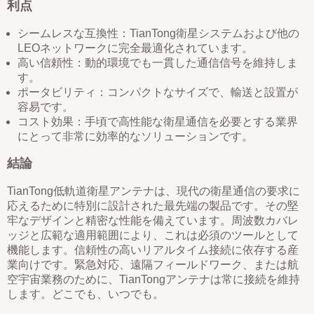
利点
シームレスな互換性：TianTong衛星システムおよび他の
LEOネットワークに完全最適化されています。
高い信頼性：動的環境でも一貫した通信信号を維持しま
す。
ポータビリティ：コンパクトなサイズで、輸送と設置が
容易です。
コスト効果：手頃で高性能な衛星通信を必要とする業界
にとって非常に効率的なソリューションです。
結論
TianTong低軌道衛星アンテナは、現代の衛星通信の要求に
応えるために特別に設計された最先端の製品です。
その堅
牢なデザインと精密な性能を備えています。
周波数カバレ
ッジと広範な適用範囲により、これは必須のツールとして
機能します。
信頼性の高いリアルタイム接続に依存する産
業向けです。緊急対応、
遠隔フィールドワーク、または航
空宇宙業務のために、TianTongアンテナは常に接続を維持
します。
どこでも、いつでも。