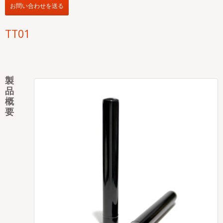
お問い合わせを送る
TT01
製
品
概
要