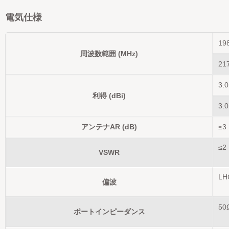
電気仕様
19
周波数範囲 (MHz)
21
3.
利得 (dBi)
3.
アンテナAR (dB)
≤3
≤2
VSWR
LH
偏波
50
ポートインピーダンス