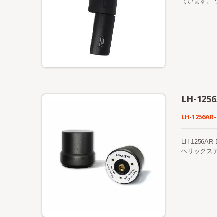
ています。 
グレードで
ることを目
LH-1256
LH-1256AR-
LH-1256
ヘリックス
モートセンシ
GPS/QZ
ルチバンド
うに設計さ