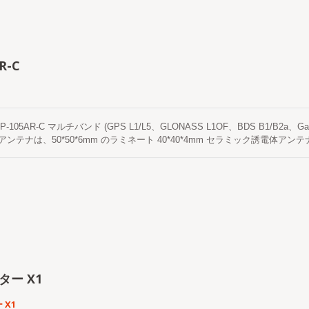
侵入に対する完全な保護を提供し、風、日光、雨に長時間さらされても信頼性
。 このアンテナは内部に低ノイズ増幅器（LNA）と高選択性フロントエンド
的に抑制し、信号対ノイズ比（SNR）と位置安定性を大幅に改善します。 こ
放電や過渡電圧イベントが受信システムに与える影響を軽減するために、ESD
さは3メートルで、完全にシールドされており、高カバレッジの編組絶縁体を
R-C
ケーブルとコネクタの接合部が機械的に強化されています。 設置の柔軟性のた
マウントまたはM12メッキナットマウントのいずれかをサポートし、エンク
の円形デザインを採用しています。 LOCOSYSのOmni-8181-P15パッチアン
造されており、GNSSアンテナ工学、RF回路設計、高周波電磁シミュレーシ
す。 初期設計段階から、製品は国際的な産業および通信基準に準拠しており
P-105AR-C マルチバンド (GPS L1/L5、GLONASS L1OF、BDS B1/B2a、Gal
、フィルターおよびアンプのアーキテクチャ、さらに包括的な干渉耐性と環境
TK アンテナは、50*50*6mm のラミネート 40*40*4mm セラミック誘電
検査、工程内品質管理、RF性能測定、環境および耐久性テスト、出荷前の10
対性能比、そして多様な取り付けオプションは、顧客に迅速で簡単かつ信頼性
し、一貫した性能と長期的な信頼性を確保します。 強力な研究開発能力と厳格な
P-105AR-Cアンテナは、LOCOSYS RTKシリーズソリューション（例えば、RTK
チアンテナは、高ノイズ、電磁的に複雑で厳しい環境条件下でも高精度で信頼性
1およびL5バンドをサポートしています。 LP-105AR-Cには、高性能のマ
システム、インテリジェント交通、AMR/AGV/UAV/UGVプラットフォ
ナ要素、SAWプリフィルタリングを備えた内蔵高利得LNA、SMAコネクタ付
プリケーションに最適なソリューションとなっています。
ター X1
 X1