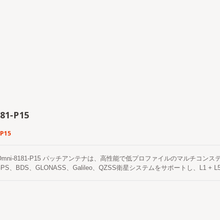
81-P15
P15
S Omni-8181-P15 パッチアンテナは、高性能で低プロファイルのマルチコ
PS、BDS、GLONASS、Galileo、QZSS衛星システムをサポートし、L1
のセラミックパッチ放射素子と低ノイズのアクティブ増幅回路を統合しており
。 その低プロファイルのフラット構造は、美観、機械的堅牢性、設置の柔軟
クロージャ、通信およびタイミングシステムに適しています。 このアンテナは、
U防水同軸ケーブルを備えており、さまざまなGNSS受信機、通信機器、時刻
および機械設計の観点から、LOCOSYS Omni-8181-P15パッチアンテナ