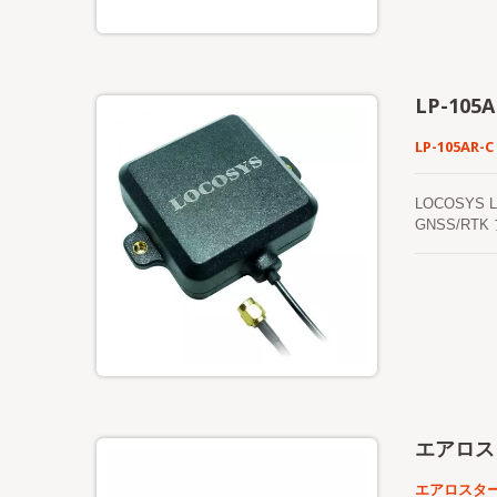
おり、塵の
れません）
の干渉を効果
し、静電気
ーブルの長
LP-105A
めるために
性能接着剤
LP-105AR-C
低プロファイル
に設計・製
用していま
LOCOSYS L
マッチング
GNSS/R
入荷材料の
優れた価格
ステムを実施
供します。 L
P15パッ
マッチし、L
グおよび同期
ッチアンテ
位置決めア
す。
エアロス
エアロスター