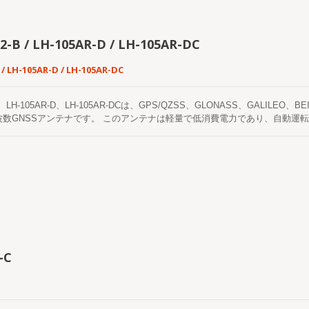
2-B / LH-105AR-D / LH-105AR-DC
 / LH-105AR-D / LH-105AR-DC
-B、LH-105AR-D、LH-105AR-DCは、GPS/QZSS、GLONASS、GALIL
波数GNSSアンテナです。 このアンテナは軽量で低消費電力であり、自動運
トセンシング、交通制御、公共の安全など、RTKレベルの位置精度を必要と
-C