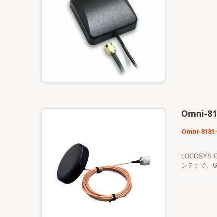
Omni-81
Omni-8181-
LOCOSY
ンテナで、G
は、高品質
上させます
業機器のエン
RG316/
ます。 RF