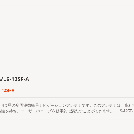
A/LS-125F-A
S-125F-A
-Aは、4つ星の多周波数衛星ナビゲーションアンテナです。このアンテナは、
性を持ち、ユーザーのニーズを効果的に満たすことができます。 LS-125F-Aは、B
ムからの衛星ナビゲーション信号の受信をサポートする高精度の空気型マルチ
用しており、高利得、優れた円偏波性能、高い位置決め精度、低仰角での良好
リファレンスステーションネットワーキング要件、高精度マッピングなどの分