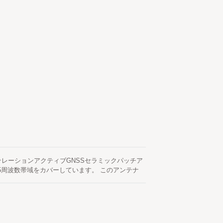
ンステレーションアクティブGNSSセラミックパッチア
 + L5周波数帯域をカバーしています。 このアンテナ
、受信感度と全体的な位置決定性能を効果的に向
性の最適なバランスを提供し、屋外の固定設置、産
標準のN型（N-J / Nプラグ）RFコネクタと
同期モジュールとのシームレスな互換性を実現してい
はIP67等級の防水および防塵エンクロージャーを備えて