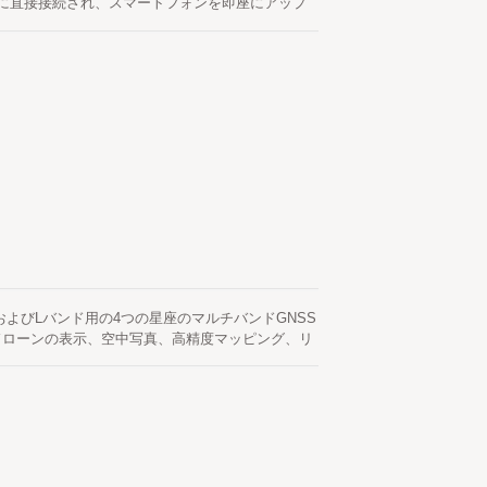
-Cに直接接続され、スマートフォンを即座にアップ
どの高精度（RTK）アプリケーションに使用でき
、L2、L5およびLバンド用の4つの星座のマルチバンドGNSS
ドローンの表示、空中写真、高精度マッピング、リ
ションに最適です。 LH-1256AR-Eは、
Lバンドをサポートする、コンパクトで軽量な4つの星座のマ
って信頼性が高く正確なGNSS受信を提供するよ
す。