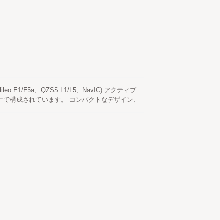
のある動作を保証します（長期間の水没は推奨さ
フィルターを組み込んでおり、ノイズや隣接バンド
のアンテナは28 dBのアクティブゲインを提供
およびサージ保護回路を統合しています。 標準ケ
使用し、引っ張りや回転ストレスに対する耐性を高
めに、アンテナベースは3M工業用グレードの高
ロージャは優れたアンテナ放射性能に最適化された
テナは、LOCOSYS Technologyによって独自
ョン、システム統合における数十年の専門知識を活
、アンテナ放射パターンの最適化、インピーダンス
ileo E1/E5a、QZSS L1/L5、NavIC) アクティブ
信頼性の検証を含んでいます。 製造プロセスは、
体アンテナで構成されています。 コンパクトなデザイン、
0%最終検査を含む厳格な品質管理およびテストシ
の高いマルチバンドアンテナソリューションを提
品質管理システムに支えられたOmni-8181-
-1010、RTK-1612、RTK-M300…）に完璧に
の高いGNSS受信を提供し、通信基地局、タイミン
ルチバンドRHCPデュアル共振、デュアルフィードパ
ーム、エネルギー監視機器、車両システム、そして自律
きの5メートルアンテナケーブルが含まれていま