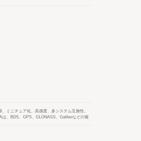
高利得、ミニチュア化、高感度、多システム互換性、
DS、GPS、GLONASS、Galileoなどの複
バンド測定アンテナです。 このアンテナは空気媒
な受信性能を備えています。 運転者訓練、自動運
野で使用できます。