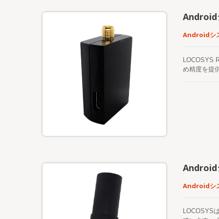
Andro
Android
LOCOSY
め精度を提供
プグレードし
のグローバ
RTK-1
のマッピング
で簡単に使用
フェースを
です。柔軟な
システムに
Andro
Android
LOCOSY