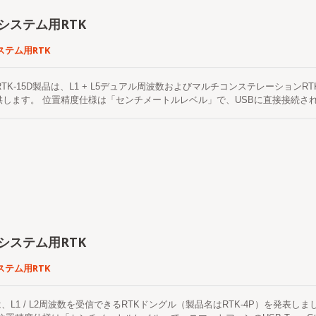
idシステム用RTK
システム用RTK
S RTK-15D製品は、L1 + L5デュアル周波数およびマルチコンステレーショ
します。 位置精度仕様は「センチメートルレベル」で、USBに直接接続されて
、(RTK)高精度位置精度を迅速に実装できる。 受信機はGPS、GLONASS、Bei
ルマルチコンステレーションをサポートしており、厳しい環境でも位置決め
5D製品は、河川チャンネルの探索、ウェイポイントの収集、建設現場のマッピン
、その他の地理的マッピングシステムを対象とした、Type-Cケーブルを介して
できます。 さらに、LOCOSYSはユニークな"Firebird_P"アプリSW
備えているため、ユーザーは自分で"基地局モード"または"ローバーモード"
USBインターフェースにより、市場の他のGNSS受信機との強力な互換性を持ち
迅速に装備できます。
idシステム用RTK
システム用RTK
Sは、L1 / L2周波数を受信できるRTKドングル（製品名はRTK-4P）を発