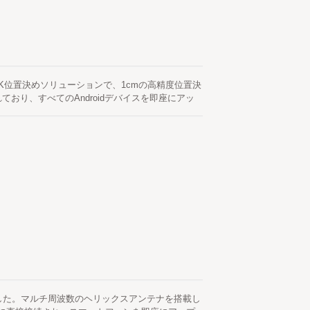
ンRTK位置決めソリューションで、1cmの高精度位置決
おり、すべてのAndroidデバイスを即座にアッ
Dou、GALILEO、QZSS、SBASおよびその他
の継続性と信頼性を向上させることができます。
グシステム、高速道路のマッピング、パイプライン
任意のAndroidスマートフォンまたはタブレット
を提供しており、ユーザーフレンドリーな操作インター
に設定することができます。これは非常に便利な製品
、センチメートル精度のRTKを備えたAndroid
表しました。マルチ周波数のヘリックスアンテナを搭載し