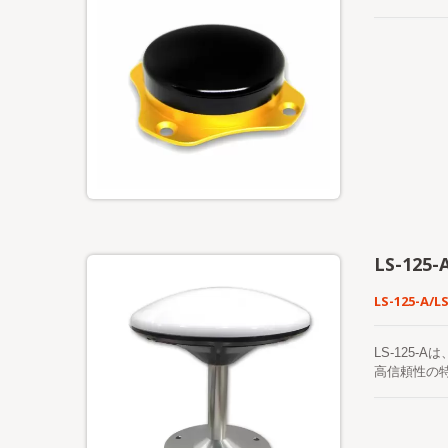
LS-125-
LS-125-A/L
LS-125
高信頼性の特
数のシステ
介技術を使
転基地局の