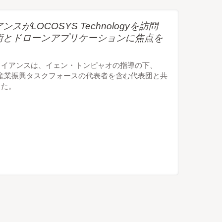
LOCOSYS Technologyを訪問
術とドローンアプリケーションに焦点を
ライアンスは、イェン・トンピャオの指導の下、
宙産業振興タスクフォースの代表者を含む代表団と共
した。