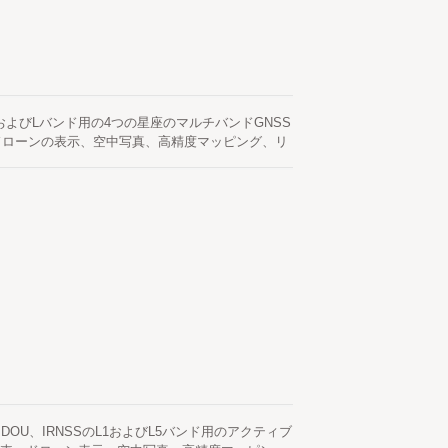
、L2、L5およびLバンド用の4つの星座のマルチバンドGNSS
ドローンの表示、空中写真、高精度マッピング、リ
ションに最適です。 LH-1256AR-Eは、
Lバンドをサポートする、コンパクトで軽量な4つの星座のマ
って信頼性が高く正確なGNSS受信を提供するよ
す。
EO、BEIDOU、IRNSSのL1およびL5バンド用のアクティブ