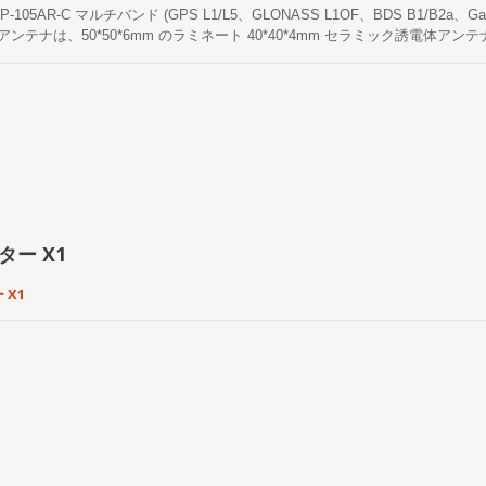
す。 初期設計段階から、製品は国際的な産業および通信基準に準拠しており
P-105AR-C マルチバンド (GPS L1/L5、GLONASS L1OF、BDS B1/B2a、Gal
、フィルターおよびアンプのアーキテクチャ、さらに包括的な干渉耐性と環境
TK アンテナは、50*50*6mm のラミネート 40*40*4mm セラミック誘電
検査、工程内品質管理、RF性能測定、環境および耐久性テスト、出荷前の10
対性能比、そして多様な取り付けオプションは、顧客に迅速で簡単かつ信頼性
し、一貫した性能と長期的な信頼性を確保します。 強力な研究開発能力と厳格な
P-105AR-Cアンテナは、LOCOSYS RTKシリーズソリューション（例えば、RTK
チアンテナは、高ノイズ、電磁的に複雑で厳しい環境条件下でも高精度で信頼性
1およびL5バンドをサポートしています。 LP-105AR-Cには、高性能のマ
システム、インテリジェント交通、AMR/AGV/UAV/UGVプラットフォ
ナ要素、SAWプリフィルタリングを備えた内蔵高利得LNA、SMAコネクタ付
プリケーションに最適なソリューションとなっています。
ター X1
 X1