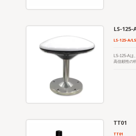
LS-125-
LS-125-A/L
LS-125
高信頼性の特
数のシステ
介技術を使
転基地局の
TT01
TT01