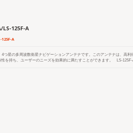
A/LS-125F-A
S-125F-A
-Aは、4つ星の多周波数衛星ナビゲーションアンテナです。このアンテナは、
性を持ち、ユーザーのニーズを効果的に満たすことができます。 LS-125F-Aは、B
ムからの衛星ナビゲーション信号の受信をサポートする高精度の空気型マルチ
用しており、高利得、優れた円偏波性能、高い位置決め精度、低仰角での良好
リファレンスステーションネットワーキング要件、高精度マッピングなどの分