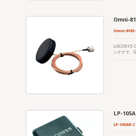
Omni-81
Omni-8181-
LOCOSY
ンテナで、G
は、高品質
上させます
業機器のエン
RG316/
ます。 RF
おり、塵の
れません）
の干渉を効果
し、静電気
ーブルの長
LP-105A
めるために
性能接着剤
LP-105AR-C
低プロファイル
に設計・製