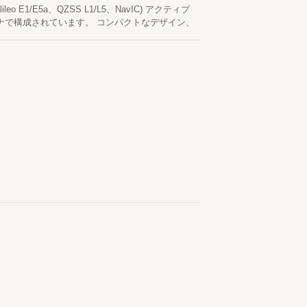
、アンテナ放射パターンの最適化、インピーダンス
ileo E1/E5a、QZSS L1/L5、NavIC) アクティブ
信頼性の検証を含んでいます。 製造プロセスは、
体アンテナで構成されています。 コンパクトなデザイン、
0%最終検査を含む厳格な品質管理およびテストシ
の高いマルチバンドアンテナソリューションを提
品質管理システムに支えられたOmni-8181-
-1010、RTK-1612、RTK-M300…）に完璧に
の高いGNSS受信を提供し、通信基地局、タイミン
ルチバンドRHCPデュアル共振、デュアルフィードパ
ーム、エネルギー監視機器、車両システム、そして自律
きの5メートルアンテナケーブルが含まれていま