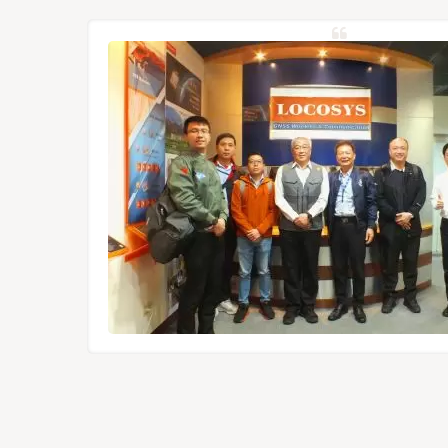
バル衛星
た高性能
ュールは
UAVな
により、