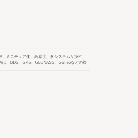
高利得、ミニチュア化、高感度、多システム互換性、
DS、GPS、GLONASS、Galileoなどの複
バンド測定アンテナです。 このアンテナは空気媒
な受信性能を備えています。 運転者訓練、自動運
野で使用できます。