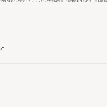
波数GNSSアンテナです。 このアンテナは軽量で低消費電力であり、自動運
トセンシング、交通制御、公共の安全など、RTKレベルの位置精度を必要と
-C