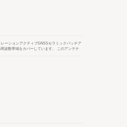
ンステレーションアクティブGNSSセラミックパッチア
 + L5周波数帯域をカバーしています。 このアンテナ
、受信感度と全体的な位置決定性能を効果的に向
性の最適なバランスを提供し、屋外の固定設置、産
標準のN型（N-J / Nプラグ）RFコネクタと
同期モジュールとのシームレスな互換性を実現してい
はIP67等級の防水および防塵エンクロージャーを備えて
のある動作を保証します（長期間の水没は推奨さ
フィルターを組み込んでおり、ノイズや隣接バンド
のアンテナは28 dBのアクティブゲインを提供
およびサージ保護回路を統合しています。 標準ケ
使用し、引っ張りや回転ストレスに対する耐性を高
めに、アンテナベースは3M工業用グレードの高
ロージャは優れたアンテナ放射性能に最適化された
テナは、LOCOSYS Technologyによって独自
ョン、システム統合における数十年の専門知識を活