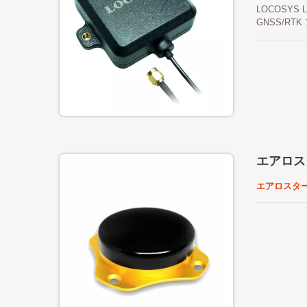
用していま
LOCOSYS L
マッチング
GNSS/R
入荷材料の
優れた価格
ステムを実施
供します。 L
P15パッ
マッチし、L
グおよび同期
ッチアンテ
位置決めア
す。
エアロス
エアロスター