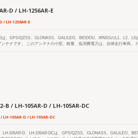
AR-D / LH-1256AR-E
D / LH-1256AR-E
AR-Dは、GPS/QZSS、GLONASS、GALILEO、BEIDOU、IRNSSのL1
アンテナです。 このアンテナの小型、軽量、低消費電力は、自律走行車両、
ング、交通制御、公共の安全など、RTKレベルの位置精度を必要とするアプリケー
SS、GLONASS、GALILEO、BEIDOUシステムのL1、L2、L5、および
GNSSヘリックスアンテナです。 このアンテナは、複数の衛星システムにわた
れており、厳しい環境での多様な運用ニーズに対応するための汎用性がありま
2-B / LH-105AR-D / LH-105AR-DC
 / LH-105AR-D / LH-105AR-DC
-B、LH-105AR-D、LH-105AR-DCは、GPS/QZSS、GLONASS、GALIL