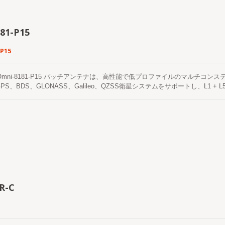
81-P15
P15
S Omni-8181-P15 パッチアンテナは、高性能で低プロファイルのマルチコ
PS、BDS、GLONASS、Galileo、QZSS衛星システムをサポートし、L1
のセラミックパッチ放射素子と低ノイズのアクティブ増幅回路を統合しており
。 その低プロファイルのフラット構造は、美観、機械的堅牢性、設置の柔軟
クロージャ、通信およびタイミングシステムに適しています。 このアンテナは、
U防水同軸ケーブルを備えており、さまざまなGNSS受信機、通信機器、時刻
および機械設計の観点から、LOCOSYS Omni-8181-P15パッチアンテナ
侵入に対する完全な保護を提供し、風、日光、雨に長時間さらされても信頼性
。 このアンテナは内部に低ノイズ増幅器（LNA）と高選択性フロントエンド
的に抑制し、信号対ノイズ比（SNR）と位置安定性を大幅に改善します。 こ
放電や過渡電圧イベントが受信システムに与える影響を軽減するために、ESD
さは3メートルで、完全にシールドされており、高カバレッジの編組絶縁体を
R-C
ケーブルとコネクタの接合部が機械的に強化されています。 設置の柔軟性のた
マウントまたはM12メッキナットマウントのいずれかをサポートし、エンク
の円形デザインを採用しています。 LOCOSYSのOmni-8181-P15パッチアン
造されており、GNSSアンテナ工学、RF回路設計、高周波電磁シミュレーシ