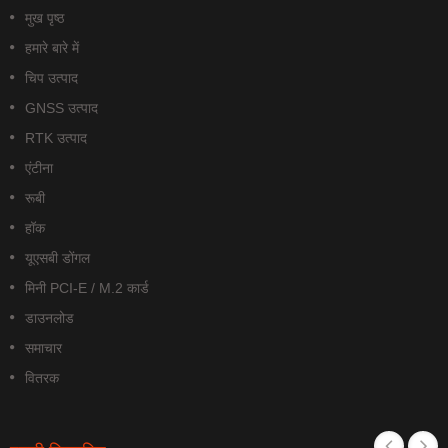
मुख पृष्ठ
हमारे बारे में
चिप उत्पाद
GNSS उत्पाद
RTK उत्पाद
एंटीना
रूबी
हॉक
यूएसबी डोंगल
मिनी PCI-E / M.2 कार्ड
डाउनलोड
समाचार
वितरक