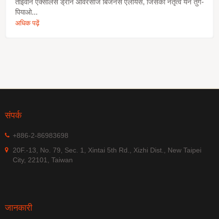
ताइवान एक्सीलेंस ड्रोन ओवरसीज बिजनेस एलायंस, जिसका नेतृत्व येन तुंग-
पियाओ...
अधिक पढ़ें
संपर्क
+886-2-86983698
20F.-13, No. 79, Sec. 1, Xintai 5th Rd., Xizhi Dist., New Taipei
City, 22101, Taiwan
जानकारी