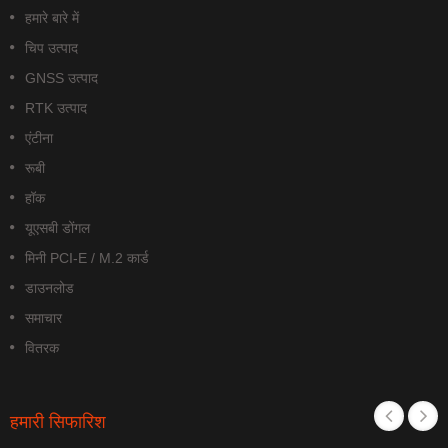
हमारे बारे में
चिप उत्पाद
GNSS उत्पाद
RTK उत्पाद
एंटीना
रूबी
हॉक
यूएसबी डोंगल
मिनी PCI-E / M.2 कार्ड
डाउनलोड
समाचार
वितरक
हमारी सिफारिश