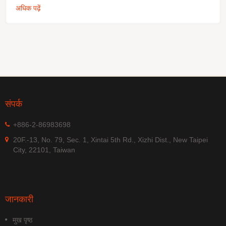
अधिक पढ़ें
संपर्क
+886-2-86983698
20F.-13, No. 79, Sec. 1, Xintai 5th Rd., Xizhi Dist., New Taipei
City, 22101, Taiwan
जानकारी
मुख पृष्ठ