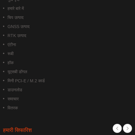
हमारे बारे में
चिप उत्पाद
GNSS उत्पाद
RTK उत्पाद
एंटीना
रूबी
हॉक
यूएसबी डोंगल
मिनी PCI-E / M.2 कार्ड
डाउनलोड
समाचार
वितरक
हमारी सिफारिश