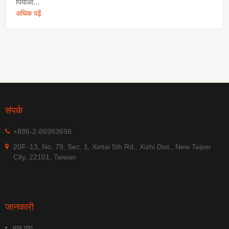
पियाओ...
अधिक पढ़ें
संपर्क
+886-2-86983698
20F.-13, No. 79, Sec. 1, Xintai 5th Rd., Xizhi Dist., New Taipei
City, 22101, Taiwan
जानकारी
मुख पृष्ठ