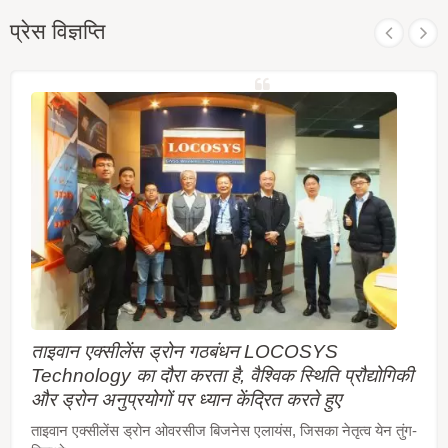
ARM® Cortex®-M4 के राज्य पर आधारित है जिसमें फ्लोटिंग
प्रेस विज्ञप्ति
यूनिट और मेमोरी प्रोटेक्शन यूनिट है, जो सिंगल बैंड और मल्टी-
सिस्टम GNSS RF बैंड को एकीकृत करता है। यह नई डिज़ाइन
की गई आर्किटेक्चर इस एकल चिप को 1.5 मीटर CEP (खुले
आसमान) स्थिति सटीकता प्राप्त करने में सक्षम बनाती है, जो
पिछले पीढ़ियों के उपकरणों की तुलना में 40% सुधार का
प्रतिनिधित्व करती है। उच्चतर ठंडा-शुरुआत संवेदनशीलता इसे
कठिन कमजोर सिग्नल वातावरण में स्वायत्त रूप से अधिग्रहण,
ट्रैक और स्थिति ठीक करने की अनुमति देती है। इसकी उच्च
ट्रैकिंग संवेदनशीलता लगभग सभी बाहरी अनुप्रयोग वातावरण में
निरंतर स्थिति कवरेज की अनुमति देती है।
ताइवान एक्सीलेंस ड्रोन गठबंधन LOCOSYS
Technology का दौरा करता है, वैश्विक स्थिति प्रौद्योगिकी
और ड्रोन अनुप्रयोगों पर ध्यान केंद्रित करते हुए
ताइवान एक्सीलेंस ड्रोन ओवरसीज बिजनेस एलायंस, जिसका नेतृत्व येन तुंग-