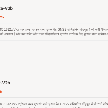
a-V2b
V2b
12a-Vxx एक उच्च प्रदर्शन वाला डुअल-बैंड GNSS पोजिशनिंग मॉड्यूल है जो सभी वैश्विक नाग
ा को अपनाता है और कम शक्ति और उच्च संवेदनशीलता प्रदर्शन करने के लिए कुशल पावर प्रबंधन
 समवर्ती रिसेप्शन मल्टीपाथ डिले को कम करता है और अधिक सटीक स्थिति प्राप्त करता है। यह मॉड्
्यवाणी का समर्थन करता है। एक स्व-निर्मित एपhemeris भविष्यवाणी (जिसे EPOC कहा जाता है) ह
होती। यह 3 दिनों तक मान्य है और जब GNSS मॉड्यूल चालू होता है और उपग्रह उपलब्ध होते हैं, 
 भविष्यवाणी (जिसे EPO कहा जाता है) है जो एक इंटरनेट सर्वर से प्राप्त होती है। यह 14 दिनों त
्रहीत होती हैं और एक तेज ठंडी शुरुआत करती हैं। MC-161a-V3b मॉड्यूल का RF फ्रंट एंड विशेष र
 डिज़ाइन किया गया है। यह उन ग्राहकों के लिए सबसे अच्छा समाधान है जो AIS 140 के अनुपालन में
-V2b
2b
2-Vxx श्रृंखला उच्च प्रदर्शन वाले डुअल-बैंड GNSS पोजिशनिंग मॉड्यूल हैं जो सभी वैश्विक न