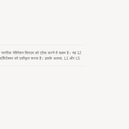
ा डिज़ाइन करते हैं।
रिक नेविगेशन सिस्टम को ट्रैक करने में सक्षम है। यह 12
 आर्किटेक्चर को एकीकृत करता है। इसके अलावा, L1 और L5
यूल तेजी से ठंडी शुरुआत प्राप्त करने के लिए हाइब्रिड
ै जिसमें नेटवर्क सहायता और होस्ट CPU के हस्तक्षेप की
तो समय-समय पर स्वचालित रूप से अपडेट होता है। दूसरा सर्वर-
क मान्य है। दोनों एपhemeris भविष्यवाणियाँ ऑन-बोर्ड फ्लैश
ूप से AIS 140 मानक में निहित संवेदनशीलता विनिर्देशों के
 ट्रैकिंग अनुप्रयोगों का डिज़ाइन करते हैं।