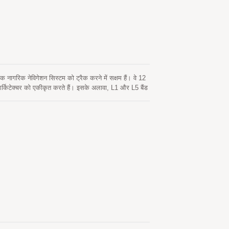
ागरिक नेविगेशन सिस्टम को ट्रैक करने में सक्षम हैं। वे 12
र्किटेक्चर को एकीकृत करते हैं। इसके अलावा, L1 और L5 बैंड
ूल हाइब्रिड एपhemeris भविष्यवाणी का समर्थन करते हैं ताकि
ें नेटवर्क सहायता और होस्ट CPU के हस्तक्षेप की आवश्यकता
य पर स्वचालित रूप से अपडेट होता है। दूसरा सर्वर-जनित
 है। दोनों एपhemeris भविष्यवाणियाँ ऑन-बोर्ड फ्लैश मेमोरी में
IS 140 मानक में निहित संवेदनशीलता विनिर्देशों का पालन
ा डिज़ाइन करते हैं।