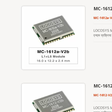
MC-1612
MC-1612a-
LOCOSYS MC-16
एनएम प्रक्रिय
बैंड सिग्नल का
एपhemeris भविष
आवश्यकता नहीं 
जनित एपhemeris
मेमोरी में संग
अनुपालन के लिए
MC-1612
MC-1612-V
LOCOSYS MC-161