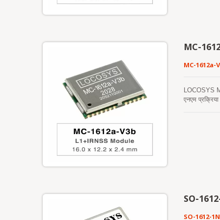
कर सकता है। यह
MC-1612
MC-1612a-
LOCOSYS MC-16
एनएम प्रक्रिय
बैंड सिग्नल का
एपhemeris भविष
आवश्यकता नहीं 
जनित एपhemeris
मेमोरी में संग
अनुपालन के लिए
SO-1612
SO-1612-1N