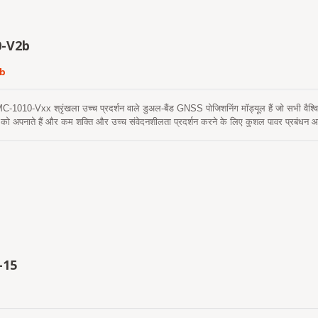
-V2b
2b
0-Vxx श्रृंखला उच्च प्रदर्शन वाले डुअल-बैंड GNSS पोजिशनिंग मॉड्यूल हैं जो सभी वैश्विक न
 को अपनाते हैं और कम शक्ति और उच्च संवेदनशीलता प्रदर्शन करने के लिए कुशल पावर प्रबंधन आ
्ती रिसेप्शन मल्टीपाथ देरी को कम करता है और उप-मीटर स्थिति सटीकता प्राप्त करता है। मॉड्य
आत प्राप्त की जा सके। एक स्व-निर्मित एपhemeris भविष्यवाणी (जिसे EPOC कहा जाता है) है जिसम
3 दिनों तक मान्य है और जब GNSS मॉड्यूल चालू होता है और उपग्रह उपलब्ध होते हैं, तो समय-सम
यवाणी (जिसे EPO कहा जाता है) है जो एक इंटरनेट सर्वर से प्राप्त होती है। यह 14 दिनों तक मान्य
हैं और 15 सेकंड से कम समय में ठंडी शुरुआत करती हैं। MC-1010-V3x सक्रिय एंटीना के साथ A
 उन ग्राहकों के लिए सबसे अच्छा समाधान है जो AIS 140 के अनुपालन में ट्रैकिंग अनुप्रयोगों क
-15