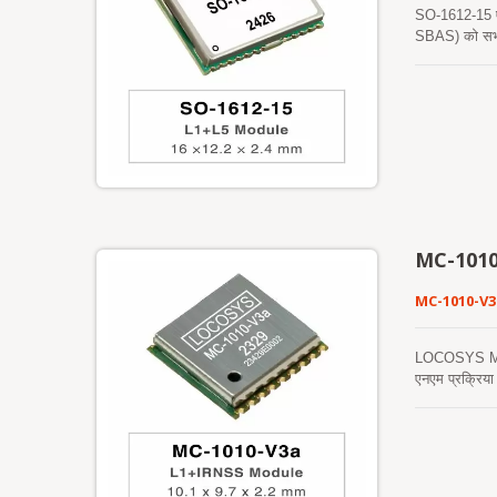
SO-1612-15 ए
SBAS) को सभी ब
करती है। SO-1
डिज़ाइन किया गय
संवेदनशीलता, ब
CXD5610GF पोज
वातावरण में स्व
वातावरण में निर
MC-1010
MC-1010-V3
LOCOSYS MC-101
एनएम प्रक्रिया
सिग्नल का समवर
तेज़ ठंडी शुरु
नहीं होती। यह 
एपhemeris भविष्
संग्रहीत होती 