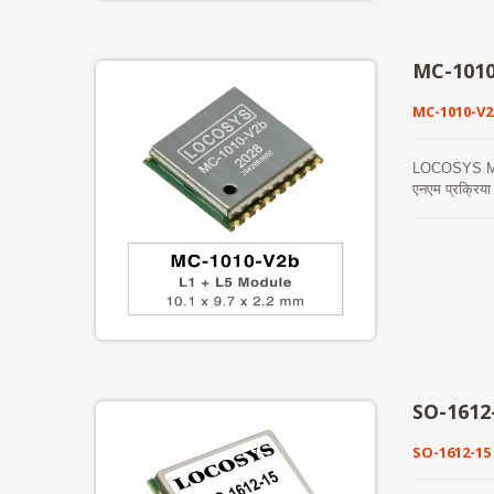
MC-1010
MC-1010-V
LOCOSYS MC-101
एनएम प्रक्रिया
सिग्नल का समवर
तेज़ ठंडी शुरु
नहीं होती। यह 
एपhemeris भविष्
संग्रहीत होती 
कर सकता है। यह
SO-1612
SO-1612-15