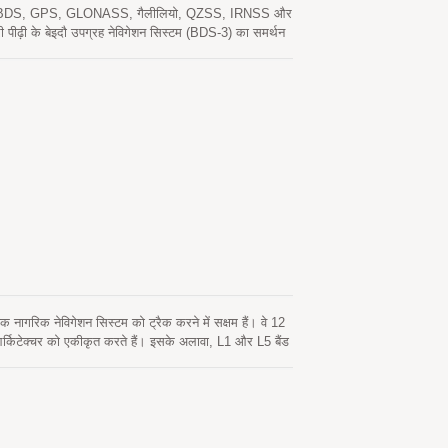
सिस्टम (BDS, GPS, GLONASS, गैलीलियो, QZSS, IRNSS और
ी पीढ़ी के बेइदौ उपग्रह नेविगेशन सिस्टम (BDS-3) का समर्थन
िस्टम GNSS RF और बेसबैंड को एकीकृत करता है। यह नए
्तर की स्थिति सटीकता प्राप्त करने में सक्षम बनाता है और उच्च
क मजबूत सेवा प्रदान करता है। SO-1612-15 मॉड्यूल में
्ट ठंडी शुरुआत की संवेदनशीलता इसे कठिन कमजोर सिग्नल
 उत्कृष्ट ट्रैकिंग संवेदनशीलता लगभग सभी बाहरी अनुप्रयोग
ागरिक नेविगेशन सिस्टम को ट्रैक करने में सक्षम हैं। वे 12
र्किटेक्चर को एकीकृत करते हैं। इसके अलावा, L1 और L5 बैंड
ूल हाइब्रिड एपhemeris भविष्यवाणी का समर्थन करते हैं ताकि
ें नेटवर्क सहायता और होस्ट CPU के हस्तक्षेप की आवश्यकता
य पर स्वचालित रूप से अपडेट होता है। दूसरा सर्वर-जनित
 है। दोनों एपhemeris भविष्यवाणियाँ ऑन-बोर्ड फ्लैश मेमोरी में
IS 140 मानक में निहित संवेदनशीलता विनिर्देशों का पालन