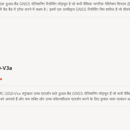
क डुअल-बैंड GNSS पोजिशनिंग रिसीविंग मॉड्यूल है जो सभी वैश्विक नागरिक नेविगेशन 
ैंड बैंड में ट्रैक करने में सक्षम है। इसमें एक उच्चीकृत GNSS रिसीविंग चिप शामिल है जो तीसर
612-15 मॉड्यूल अत्याधुनिक BDS-3 आर्किटेक्चर पर आधारित है, जो मल्टी-बैंड और मल्टी-स
ा आर्किटेक्चर इस एकल चिप को बिना ग्राउंड-बेस्ड ऑगमेंटेशन स्टेशन से सुधार डेटा के उप-मीटर स
ेहतर जाम प्रतिरोध और मल्टीपाथ के लिए अधिक प्रदान करता है, जटिल वातावरण में एक अत्यधि
िशनिंग इंजन शामिल है, जिसमें उच्च संवेदनशीलता, कम पावर खपत, और तेज TTFF है। उत्कृष
ायत्त रूप से स्थिति प्राप्त करने, ट्रैक करने और स्थिति ठीक करने की अनुमति देती है। रिसीवर की
ंतर स्थिति कवरेज की अनुमति देती है।
-V3a
a
0-Vxx श्रृंखला उच्च प्रदर्शन वाले डुअल-बैंड GNSS पोजिशनिंग मॉड्यूल हैं जो सभी वैश्विक न
 को अपनाते हैं और कम शक्ति और उच्च संवेदनशीलता प्रदर्शन करने के लिए कुशल पावर प्रबंधन आ
्ती रिसेप्शन मल्टीपाथ देरी को कम करता है और उप-मीटर स्थिति सटीकता प्राप्त करता है। मॉड्य
आत प्राप्त की जा सके। एक स्व-निर्मित एपhemeris भविष्यवाणी (जिसे EPOC कहा जाता है) है जिसम
3 दिनों तक मान्य है और जब GNSS मॉड्यूल चालू होता है और उपग्रह उपलब्ध होते हैं, तो समय-सम
यवाणी (जिसे EPO कहा जाता है) है जो एक इंटरनेट सर्वर से प्राप्त होती है। यह 14 दिनों तक मान्य
हैं और 15 सेकंड से कम समय में ठंडी शुरुआत करती हैं। MC-1010-V3x सक्रिय एंटीना के साथ A