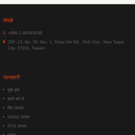
संपर्क
+886-2-86983698
20F.-13, No. 79, Sec. 1, Xintai 5th Rd., Xizhi Dist., New Taipei
City, 22101, Taiwan
जानकारी
मुख पृष्ठ
हमारे बारे में
चिप उत्पाद
GNSS उत्पाद
RTK उत्पाद