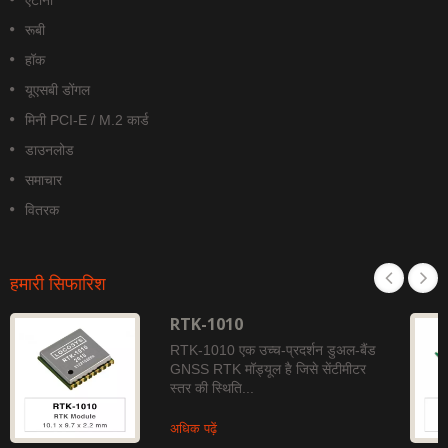
एंटीना
रूबी
हॉक
यूएसबी डोंगल
मिनी PCI-E / M.2 कार्ड
डाउनलोड
समाचार
वितरक
हमारी सिफारिश
RTK-1010
RTK-1010 एक उच्च-प्रदर्शन डुअल-बैंड
GNSS RTK मॉड्यूल है जिसे सेंटीमीटर
स्तर की स्थिति...
अधिक पढ़ें