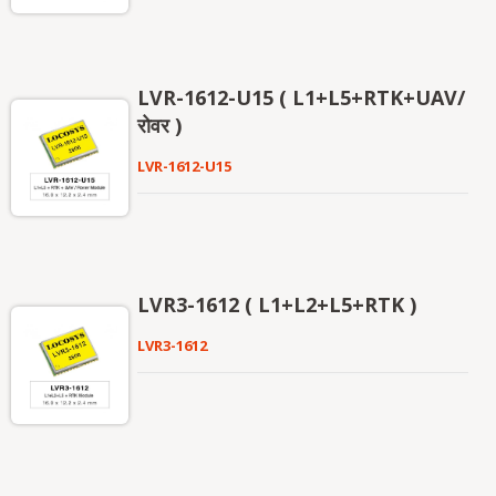
LVR-1612-U15 ( L1+L5+RTK+UAV/
रोवर )
LVR-1612-U15
LVR3-1612 ( L1+L2+L5+RTK )
LVR3-1612