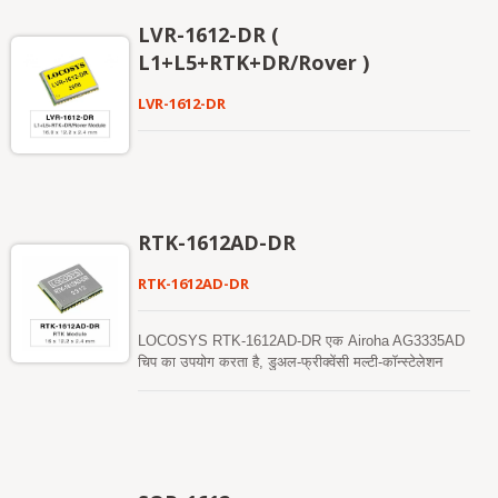
प्राप्ति का समर्थन करता है ताकि कठोर वातावरण में भी RTK
LVR-1612-DR (
समाधान की उपलब्धता और विश्वसनीयता में सुधार हो सके।
L1+L5+RTK+DR/Rover )
LVR-1612-DR
RTK-1612AD-DR
RTK-1612AD-DR
LOCOSYS RTK-1612AD-DR एक Airoha AG3335AD
चिप का उपयोग करता है, डुअल-फ्रीक्वेंसी मल्टी-कॉन्स्टेलेशन
समाधान GNSS, जो RTK उच्च सटीकता और सेंसर फ्यूजन
समाधान एक साथ प्रदान करता है। यह न केवल GPS,
GLONASS, GALILEO, BEIDOU, और QZSS का
समर्थन करता है, बल्कि इसमें जड़त्वीय सेंसर (3-धुरी
एक्सेलेरोमीटर और 3-धुरी जिरो) भी हैं जो एक स्वतंत्र डेड रेकनिंग
फ़ंक्शन प्रदान करते हैं। DR के अलावा, एक जड़त्वीय सेंसर वाहन